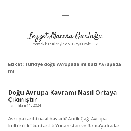
menüyü
Anasayfa
aç
Gizlilik Politikası
Lezzet Macera Günlüğü
Yasal Uyarı
Yemek kültürleriyle dolu keyifli yolculuk!
Hakkımızda
Etiket:
Türkiye doğu Avrupada mı batı Avrupada
mı
Doğu Avrupa Kavramı Nasıl Ortaya
Çıkmıştır
Tarih: Ekim 11, 2024
Avrupa tarihi nasıl başladı? Antik Çağ. Avrupa
kültürü, kökeni antik Yunanistan ve Roma’ya kadar