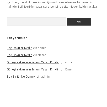
içerikleri,
backlinkpanelicomtr@gmail.com
adresine bildirmeniz
halinde, ilgili içerikler yasal süre içerisinde sitemizden kaldırılacaktır.
Arama
Son yorumlar
Bağ Dokular Nedir
için
admin
Bağ Dokular Nedir
için
Nazan
Güneşi Yakanların Selamı Yazarı Kimdir
için
admin
Güneşi Yakanların Selamı Yazarı Kimdir
için
Ömer
Boy Birliği Ne Demek
için
admin