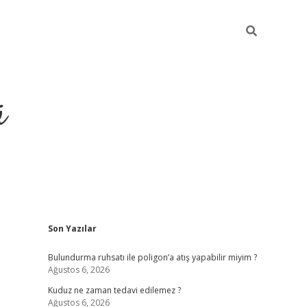
ü
Sidebar
Son Yazılar
ilbet yeni giriş
be
Bulundurma ruhsatı ile poligon’a atış yapabilir miyim ?
Ağustos 6, 2026
Kuduz ne zaman tedavi edilemez ?
Ağustos 6, 2026