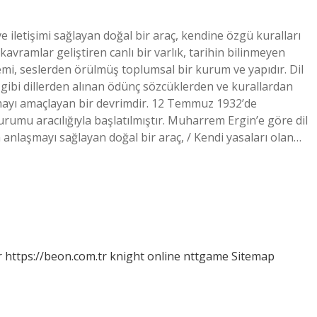
ve iletişimi sağlayan doğal bir araç, kendine özgü kuralları
avramlar geliştiren canlı bir varlık, tarihin bilinmeyen
emi, seslerden örülmüş toplumsal bir kurum ve yapıdır. Dil
a gibi dillerden alınan ödünç sözcüklerden ve kurallardan
ırmayı amaçlayan bir devrimdir. 12 Temmuz 1932’de
umu aracılığıyla başlatılmıştır. Muharrem Ergin’e göre dil
 anlaşmayı sağlayan doğal bir araç, / Kendi yasaları olan…
r
https://beon.com.tr
knight online
nttgame
Sitemap