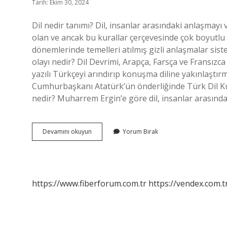
Tarih: Ekim 30, 2024
Dil nedir tanımı? Dil, insanlar arasındaki anlaşmayı 
olan ve ancak bu kurallar çerçevesinde çok boyutlu k
dönemlerinde temelleri atılmış gizli anlaşmalar sist
olayı nedir? Dil Devrimi, Arapça, Farsça ve Fransızc
yazılı Türkçeyi arındırıp konuşma diline yakınlaşt
Cumhurbaşkanı Atatürk’ün önderliğinde Türk Dil Kur
nedir? Muharrem Ergin’e göre dil, insanlar arasında
Dil
Devamını okuyun
Yorum Bırak
Nedir
Tip
https://www.fiberforum.com.tr
https://vendex.com.t