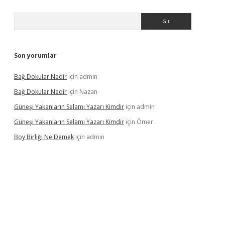
Arama
Son yorumlar
Bağ Dokular Nedir
için
admin
Bağ Dokular Nedir
için
Nazan
Güneşi Yakanların Selamı Yazarı Kimdir
için
admin
Güneşi Yakanların Selamı Yazarı Kimdir
için
Ömer
Boy Birliği Ne Demek
için
admin
etexper güncel giriş
https://betexpergir.net/