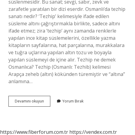
süslenmesidir. Bu sanat; sevgi, sabır, zevk ve
zarafetle yaratılan bir dizi eserdir. Osmanlı’da tezhip
sanatı nedir? ‘Tezhip’ kelimesiyle ifade edilen
süsleme altını çağrıştırmakla birlikte, sadece altını
ifade etmez; zira ‘tezhip’ aynı zamanda renklerle
yapılan ince kitap süslemelerini, özellikle yazma
kitapların sayfalarına, hat parçalarına, murakkalara
ve tuğra uçlarına yapılan altın tozu ve boyayla
yapılan süslemeyi de içine alır. Tezhip ne demek
Osmanlıca? Tezhip (Osmanlı: Tezhib) kelimesi
Arapça zeheb (altın) kökünden türemiştir ve “altına”
anlamına…
Tezhib
Devamını okuyun
Yorum Bırak
Ne
Demek
Osmanlıca
https://www.fiberforum.com.tr
https://vendex.com.tr