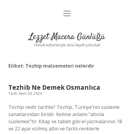
menüyü
Anasayfa
aç
Gizlilik Politikası
Lezzet Macera Günlüğü
Yasal Uyarı
Yemek kültürleriyle dolu keyifli yolculuk!
Hakkımızda
Etiket:
Tezhip malzemeleri nelerdir
Tezhib Ne Demek Osmanlıca
Tarih: Ekim 30, 2024
Tezhip nedir tarihte? Tezhip, Türkiye’nin süsleme
sanatlarından biridir. Kelime anlamı “altınla
süslemek”tir. Kitap ve tablet gibi el yazmalarının 18
ve 22 ayar ezilmiş altın ve farklı renklerle