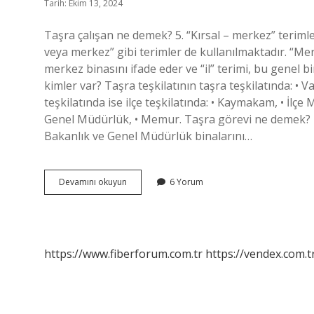
Tarih: Ekim 13, 2024
Taşra çalışan ne demek? 5. “Kırsal – merkez” terimle
veya merkez” gibi terimler de kullanılmaktadır. “M
merkez binasını ifade eder ve “il” terimi, bu genel
kimler var? Taşra teşkilatının taşra teşkilatında: • 
teşkilatında ise ilçe teşkilatında: • Kaymakam, • İlç
Genel Müdürlük, • Memur. Taşra görevi ne demek? İl
Bakanlık ve Genel Müdürlük binalarını…
Taşra
Devamını okuyun
6 Yorum
Uzmanlığı
Nedir
https://www.fiberforum.com.tr
https://vendex.com.t