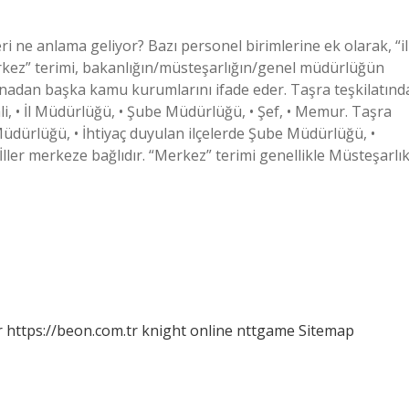
ri ne anlama geliyor? Bazı personel birimlerine ek olarak, “il
erkez” terimi, bakanlığın/müsteşarlığın/genel müdürlüğün
 binadan başka kamu kurumlarını ifade eder. Taşra teşkilatınd
Vali, • İl Müdürlüğü, • Şube Müdürlüğü, • Şef, • Memur. Taşra
e Müdürlüğü, • İhtiyaç duyulan ilçelerde Şube Müdürlüğü, •
ler merkeze bağlıdır. “Merkez” terimi genellikle Müsteşarlık
r
https://beon.com.tr
knight online
nttgame
Sitemap