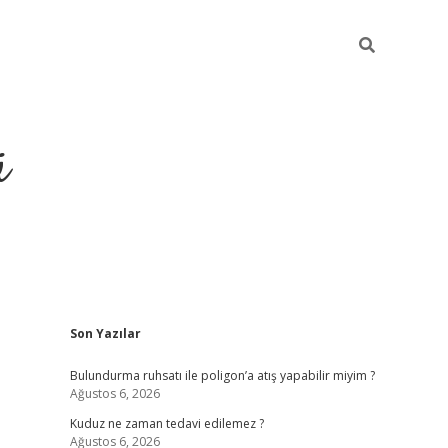
ü
Sidebar
Son Yazılar
ilbet yeni giriş
betexper güncel giriş
Bulundurma ruhsatı ile poligon’a atış yapabilir miyim ?
Ağustos 6, 2026
Kuduz ne zaman tedavi edilemez ?
Ağustos 6, 2026