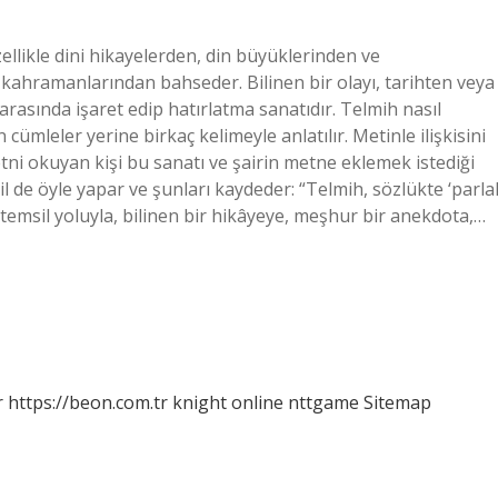
ellikle dini hikayelerden, din büyüklerinden ve
ahramanlarından bahseder. Bilinen bir olayı, tarihten veya
rasında işaret edip hatırlatma sanatıdır. Telmih nasıl
 cümleler yerine birkaç kelimeyle anlatılır. Metinle ilişkisini
ni okuyan kişi bu sanatı ve şairin metne eklemek istediği
l de öyle yapar ve şunları kaydeder: “Telmih, sözlükte ‘parla
, temsil yoluyla, bilinen bir hikâyeye, meşhur bir anekdota,…
r
https://beon.com.tr
knight online
nttgame
Sitemap