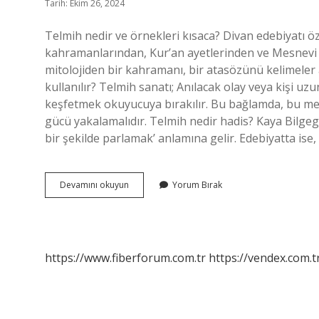
Tarih: Ekim 26, 2024
Telmih nedir ve örnekleri kısaca? Divan edebiyatı öz
kahramanlarından, Kur’an ayetlerinden ve Mesnevi k
mitolojiden bir kahramanı, bir atasözünü kelimeler a
kullanılır? Telmih sanatı; Anılacak olay veya kişi uzun
keşfetmek okuyucuya bırakılır. Bu bağlamda, bu met
gücü yakalamalıdır. Telmih nedir hadis? Kaya Bilgegi
bir şekilde parlamak’ anlamına gelir. Edebiyatta ise
Telmih
Devamını okuyun
Yorum Bırak
Sanatı
Nedir
Ve
Örnekleri
https://www.fiberforum.com.tr
https://vendex.com.t