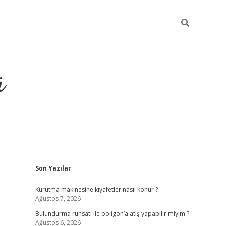
ü
Sidebar
Son Yazılar
ilbet yeni giriş
betexper güncel gir
Kurutma makinesine kıyafetler nasıl konur ?
Ağustos 7, 2026
Bulundurma ruhsatı ile poligon’a atış yapabilir miyim ?
Ağustos 6, 2026