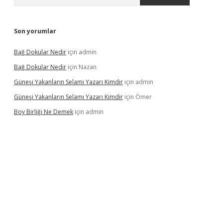
Son yorumlar
Bağ Dokular Nedir
için
admin
Bağ Dokular Nedir
için
Nazan
Güneşi Yakanların Selamı Yazarı Kimdir
için
admin
Güneşi Yakanların Selamı Yazarı Kimdir
için
Ömer
Boy Birliği Ne Demek
için
admin
üncel giriş
https://betexpergir.net/