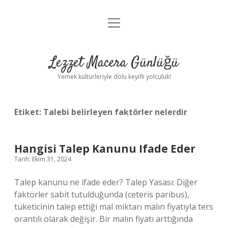
menüyü
Anasayfa
aç
Gizlilik Politikası
Lezzet Macera Günlüğü
Yasal Uyarı
Yemek kültürleriyle dolu keyifli yolculuk!
Hakkımızda
Etiket:
Talebi belirleyen faktörler nelerdir
Hangisi Talep Kanunu Ifade Eder
Tarih: Ekim 31, 2024
Talep kanunu ne ifade eder? Talep Yasası: Diğer
faktörler sabit tutulduğunda (ceteris paribus),
tüketicinin talep ettiği mal miktarı malın fiyatıyla ters
orantılı olarak değişir. Bir malın fiyatı arttığında