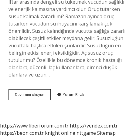
İftar arasında dengeli su tüketmek vücudun sağlıklı
ve enerjik kalmasına yardımcı olur. Oruç tutarken
susuz kalmak zararlı mı? Ramazan ayında oruç
tutarken vücudun su ihtiyacını karşılamak çok
önemlidir. Susuz kalındığında vücutta sağlığa zararlı
olabilecek çeşitli etkiler meydana gelir. Susuzluğun
vücuttaki başlıca etkileri şunlardır: Susuzluğun en
belirgin etkisi enerji eksikliğidir. Aç susuz oruç
tutulur mu? Özellikle bu dönemde kronik hastalığı
olanlara, düzenli ilaç kullananlara, direnci düşük
olanlara ve uzun…
Oruç
Devamını okuyun
Yorum Bırak
Tutarken
Neden
Su
Içilmez
https://www.fiberforum.com.tr
https://vendex.com.tr
https://beon.com.tr
knight online
nttgame
Sitemap