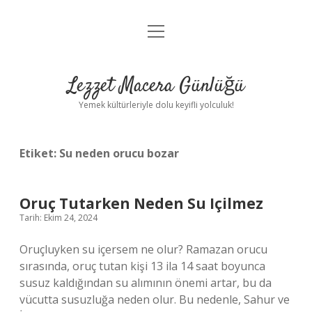
menüyü
Anasayfa
aç
Gizlilik Politikası
Lezzet Macera Günlüğü
Yasal Uyarı
Yemek kültürleriyle dolu keyifli yolculuk!
Hakkımızda
Etiket:
Su neden orucu bozar
Oruç Tutarken Neden Su Içilmez
Tarih: Ekim 24, 2024
Oruçluyken su içersem ne olur? Ramazan orucu
sırasında, oruç tutan kişi 13 ila 14 saat boyunca
susuz kaldığından su alımının önemi artar, bu da
vücutta susuzluğa neden olur. Bu nedenle, Sahur ve