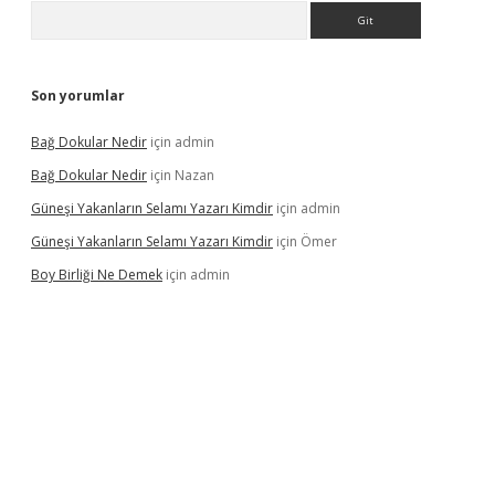
Arama
Son yorumlar
Bağ Dokular Nedir
için
admin
Bağ Dokular Nedir
için
Nazan
Güneşi Yakanların Selamı Yazarı Kimdir
için
admin
Güneşi Yakanların Selamı Yazarı Kimdir
için
Ömer
Boy Birliği Ne Demek
için
admin
üncel giriş
https://betexpergir.net/