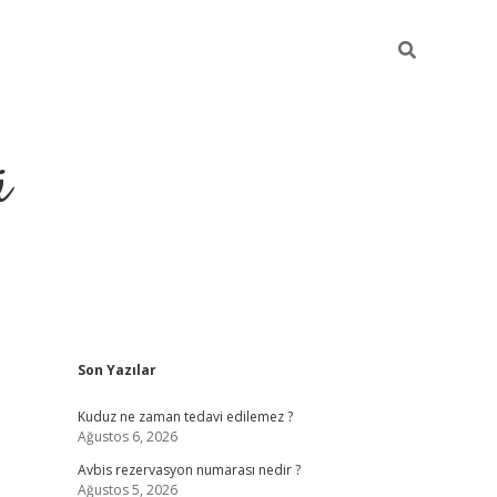
ü
Sidebar
Son Yazılar
ilbet yeni giriş
betexper güncel gi
Kuduz ne zaman tedavi edilemez ?
Ağustos 6, 2026
Avbis rezervasyon numarası nedir ?
Ağustos 5, 2026