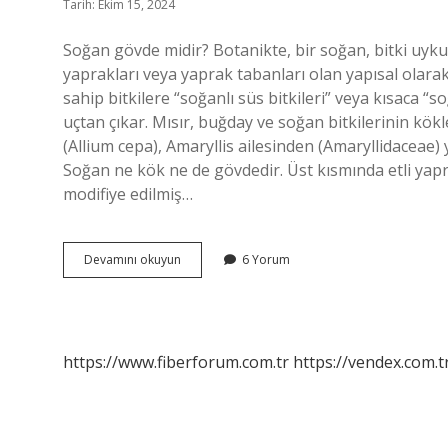
Tarih: Ekim 15, 2024
Soğan gövde midir? Botanikte, bir soğan, bitki uyk
yaprakları veya yaprak tabanları olan yapısal olarak 
sahip bitkilere “soğanlı süs bitkileri” veya kısaca “
uçtan çıkar. Mısır, buğday ve soğan bitkilerinin k
(Allium cepa), Amaryllis ailesinden (Amaryllidaceae) yen
Soğan ne kök ne de gövdedir. Üst kısmında etli yapr
modifiye edilmiş…
Soğan
Devamını okuyun
6 Yorum
Kök
Mü
Gövde
Mi
https://www.fiberforum.com.tr
https://vendex.com.t