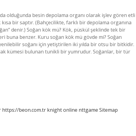
uda olduğunda besin depolama organı olarak işlev gören etli
kısa bir saptır. (Bahçecilikte, farklı bir depolama organına
soğan” denir.) Soğan kök mü? Kök, püskül şeklinde tek bir
ökleri buna benzer. Kuru soğan kök mü gövde mi? Soğan
ilebilir soğanı için yetiştirilen iki yılda bir otsu bir bitkidir.
ak kümesi bulunan tunikli bir yumrudur. Soğanlar, bir tür
r
https://beon.com.tr
knight online
nttgame
Sitemap