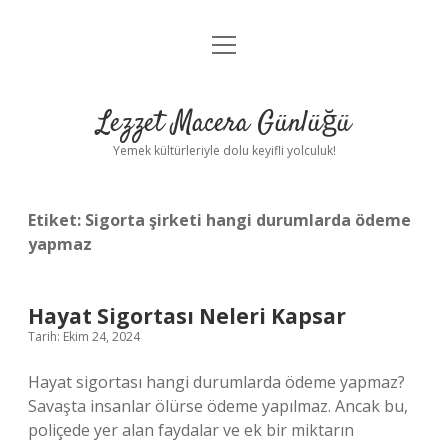
menüyü
Anasayfa
aç
Gizlilik Politikası
Lezzet Macera Günlüğü
Yasal Uyarı
Yemek kültürleriyle dolu keyifli yolculuk!
Hakkımızda
Etiket:
Sigorta şirketi hangi durumlarda ödeme
yapmaz
Hayat Sigortası Neleri Kapsar
Tarih: Ekim 24, 2024
Hayat sigortası hangi durumlarda ödeme yapmaz?
Savaşta insanlar ölürse ödeme yapılmaz. Ancak bu,
poliçede yer alan faydalar ve ek bir miktarın