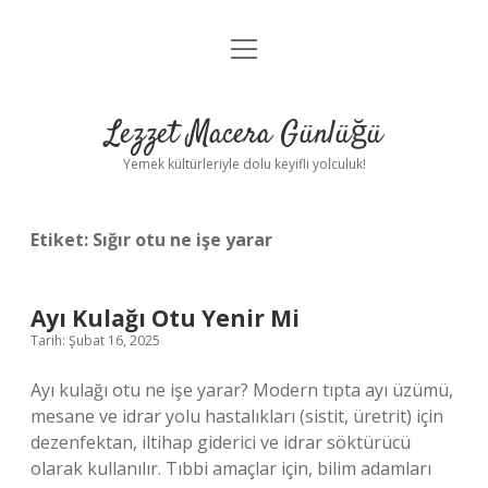
menüyü
Anasayfa
aç
Gizlilik Politikası
Lezzet Macera Günlüğü
Yasal Uyarı
Yemek kültürleriyle dolu keyifli yolculuk!
Hakkımızda
Etiket:
Sığır otu ne işe yarar
Ayı Kulağı Otu Yenir Mi
Tarih: Şubat 16, 2025
Ayı kulağı otu ne işe yarar? Modern tıpta ayı üzümü,
mesane ve idrar yolu hastalıkları (sistit, üretrit) için
dezenfektan, iltihap giderici ve idrar söktürücü
olarak kullanılır. Tıbbi amaçlar için, bilim adamları