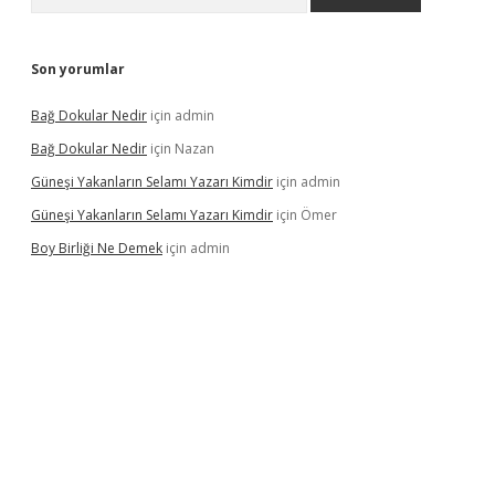
Son yorumlar
Bağ Dokular Nedir
için
admin
Bağ Dokular Nedir
için
Nazan
Güneşi Yakanların Selamı Yazarı Kimdir
için
admin
Güneşi Yakanların Selamı Yazarı Kimdir
için
Ömer
Boy Birliği Ne Demek
için
admin
üncel giriş
https://betexpergir.net/