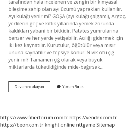
tarafından hala incelenen ve zengin bir kimyasal
bileşime sahip olan ayı üzümü yaprakları kullanılır.
Ayı kulağı yenir mi? GOŞA (ayı kulağı şalgamı), Argoç,
yerlilerin göç ve kıtlık yıllarında yemek zorunda
kaldıkları yabani bir bitkidir. Patates yumrularına
benzer ve her yerde yetişebilir. Acılığı gidermek için
iki kez kaynatılır. Kurutulur, öğütülür veya mısır
ununa kaynatılır ve tepsiye konur. Nivik otu çiğ
yenir mi? Tamamen çiğ olarak veya büyük
miktarlarda tüketildiğinde mide-bağırsak…
Ayı
Devamını okuyun
Yorum Bırak
Kulağı
Otu
Yenir
Mi
https://www.fiberforum.com.tr
https://vendex.com.tr
https://beon.com.tr
knight online
nttgame
Sitemap