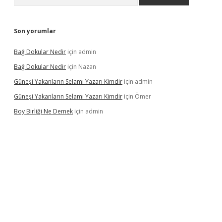
Son yorumlar
Bağ Dokular Nedir
için
admin
Bağ Dokular Nedir
için
Nazan
Güneşi Yakanların Selamı Yazarı Kimdir
için
admin
Güneşi Yakanların Selamı Yazarı Kimdir
için
Ömer
Boy Birliği Ne Demek
için
admin
üncel giriş
https://betexpergir.net/