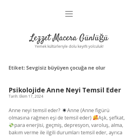
menüyü
Anasayfa
aç
Gizlilik Politikası
Lezzet Macera Günlüğü
Yasal Uyarı
Yemek kültürleriyle dolu keyifli yolculuk!
Hakkımızda
Etiket:
Sevgisiz büyüyen çocuğa ne olur
Psikolojide Anne Neyi Temsil Eder
Tarih: Ekim 17, 2024
Anne neyi temsil eder?
Anne (Anne figürü
olmasına rağmen eşi de temsil eder)
Aşk, şefkat,
para enerjisi, geçmiş, depresyon, varoluş, alma,
bakım verme ile ilgili durumları temsil eder, ayrıca