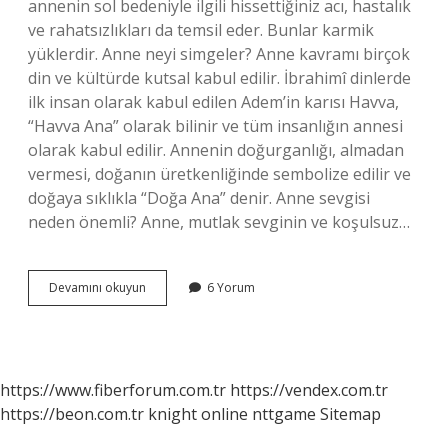
annenin sol bedeniyle ilgili hissettiğiniz acı, hastalık
ve rahatsızlıkları da temsil eder. Bunlar karmik
yüklerdir. Anne neyi simgeler? Anne kavramı birçok
din ve kültürde kutsal kabul edilir. İbrahimî dinlerde
ilk insan olarak kabul edilen Adem’in karısı Havva,
“Havva Ana” olarak bilinir ve tüm insanlığın annesi
olarak kabul edilir. Annenin doğurganlığı, almadan
vermesi, doğanın üretkenliğinde sembolize edilir ve
doğaya sıklıkla “Doğa Ana” denir. Anne sevgisi
neden önemli? Anne, mutlak sevginin ve koşulsuz…
Psikolojide
Devamını okuyun
6 Yorum
Anne
Neyi
Temsil
Eder
https://www.fiberforum.com.tr
https://vendex.com.tr
https://beon.com.tr
knight online
nttgame
Sitemap