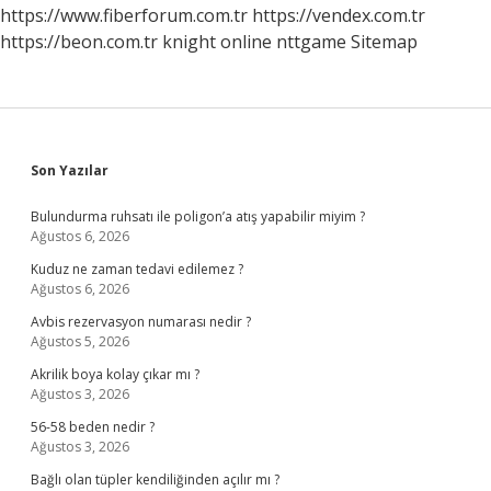
https://www.fiberforum.com.tr
https://vendex.com.tr
https://beon.com.tr
knight online
nttgame
Sitemap
Sidebar
Son Yazılar
Bulundurma ruhsatı ile poligon’a atış yapabilir miyim ?
Ağustos 6, 2026
Kuduz ne zaman tedavi edilemez ?
Ağustos 6, 2026
Avbis rezervasyon numarası nedir ?
Ağustos 5, 2026
Akrilik boya kolay çıkar mı ?
Ağustos 3, 2026
56-58 beden nedir ?
Ağustos 3, 2026
Bağlı olan tüpler kendiliğinden açılır mı ?