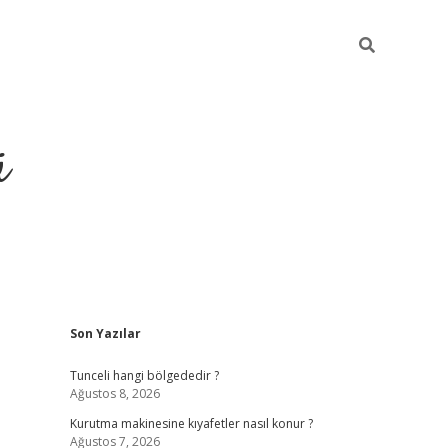
ü
Sidebar
Son Yazılar
ilbet yeni giriş
betexper güncel giri
Tunceli hangi bölgededir ?
Ağustos 8, 2026
Kurutma makinesine kıyafetler nasıl konur ?
Ağustos 7, 2026