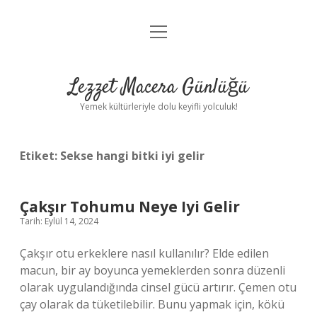
menüyü
Anasayfa
aç
Gizlilik Politikası
Lezzet Macera Günlüğü
Yasal Uyarı
Yemek kültürleriyle dolu keyifli yolculuk!
Hakkımızda
Etiket:
Sekse hangi bitki iyi gelir
Çakşır Tohumu Neye Iyi Gelir
Tarih: Eylül 14, 2024
Çakşır otu erkeklere nasıl kullanılır? Elde edilen
macun, bir ay boyunca yemeklerden sonra düzenli
olarak uygulandığında cinsel gücü artırır. Çemen otu
çay olarak da tüketilebilir. Bunu yapmak için, kökü