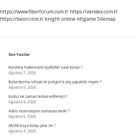
Demek
https://www.fiberforum.com.tr
https://vendex.com.tr
https://beon.com.tr
knight online
nttgame
Sitemap
Sidebar
Son Yazılar
Kurutma makinesine kıyafetler nasıl konur ?
Ağustos 7, 2026
Bulundurma ruhsatı ile poligon’a atış yapabilir miyim ?
Ağustos 6, 2026
Kuduz ne zaman tedavi edilemez ?
Ağustos 6, 2026
Avbis rezervasyon numarası nedir ?
Ağustos 5, 2026
Akrilik boya kolay çıkar mı ?
Ağustos 3, 2026