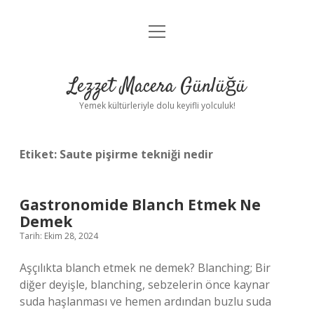
menüyü
Anasayfa
aç
Gizlilik Politikası
Lezzet Macera Günlüğü
Yasal Uyarı
Yemek kültürleriyle dolu keyifli yolculuk!
Hakkımızda
Etiket:
Saute pişirme tekniği nedir
Gastronomide Blanch Etmek Ne
Demek
Tarih: Ekim 28, 2024
Aşçılıkta blanch etmek ne demek? Blanching; Bir
diğer deyişle, blanching, sebzelerin önce kaynar
suda haşlanması ve hemen ardından buzlu suda