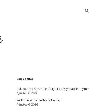
ü
Sidebar
Son Yazılar
ilbet yeni giriş
betexper güncel giri
Bulundurma ruhsatı ile poligon’a atış yapabilir miyim ?
Ağustos 6, 2026
Kuduz ne zaman tedavi edilemez ?
Ağustos 6, 2026