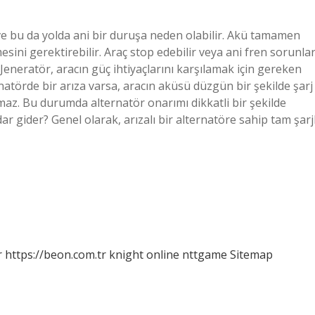
 ve bu da yolda ani bir duruşa neden olabilir. Akü tamamen
sini gerektirebilir. Araç stop edebilir veya ani fren sorunlar
Jeneratör, aracın güç ihtiyaçlarını karşılamak için gereken
ernatörde bir arıza varsa, aracın aküsü düzgün bir şekilde şarj
maz. Bu durumda alternatör onarımı dikkatli bir şekilde
r gider? Genel olarak, arızalı bir alternatöre sahip tam şarjl
r
https://beon.com.tr
knight online
nttgame
Sitemap