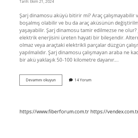
Tarih: Ekim 21, 2024
Şarj dinamosu aküyü bitirir mi? Araç çalışmayabilir
boşalmış olabilir ve bu da araç aküsünün değiştirilme
yaşayabilir. Şarj dinamosu tamir edilmezse ne olur? 
elektrik enerjisini üreten hayati bir bileşendir. Alt
olmaz veya araçtaki elektrikli parçalar düzgün çalış
yapılmalıdır. Şarj dinamosu çalışmayan araba ne kada
bir akü yaklaşık 50-100 kilometre dayanır.…
Şarj
Devamını okuyun
14 Yorum
Dinamosu
Bozulursa
Akü
Biter
Mi
https://www.fiberforum.com.tr
https://vendex.com.t