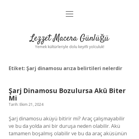
menüyü
Anasayfa
aç
Gizlilik Politikası
Lezzet Macera Günlüğü
Yasal Uyarı
Yemek kültürleriyle dolu keyifli yolculuk!
Hakkımızda
Etiket:
Şarj dinamosu arıza belirtileri nelerdir
Şarj Dinamosu Bozulursa Akü Biter
Mi
Tarih: Ekim 21, 2024
Şarj dinamosu aküyü bitirir mi? Araç çalışmayabilir
ve bu da yolda ani bir duruşa neden olabilir. Akü
tamamen boşalmış olabilir ve bu da araç aküsünün