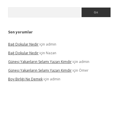
Arama
Son yorumlar
Bağ Dokular Nedir
için
admin
Bağ Dokular Nedir
için
Nazan
Güneşi Yakanların Selamı Yazarı Kimdir
için
admin
Güneşi Yakanların Selamı Yazarı Kimdir
için
Ömer
Boy Birliği Ne Demek
için
admin
ncel giriş
https://betexpergir.net/