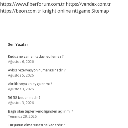
https://www.fiberforum.com.tr
https://vendex.com.tr
https://beon.com.tr
knight online
nttgame
Sitemap
Sidebar
Son Yazılar
Kuduz ne zaman tedavi edilemez ?
Ağustos 6, 2026
Avbis rezervasyon numarası nedir ?
Ağustos 5, 2026
Akrilik boya kolay çıkar mı ?
Ağustos 3, 2026
56-58 beden nedir ?
Ağustos 3, 2026
Bağlı olan tüpler kendiliğinden açılır mı ?
Temmuz 29, 2026
Turşunun olma süresi ne kadardır ?