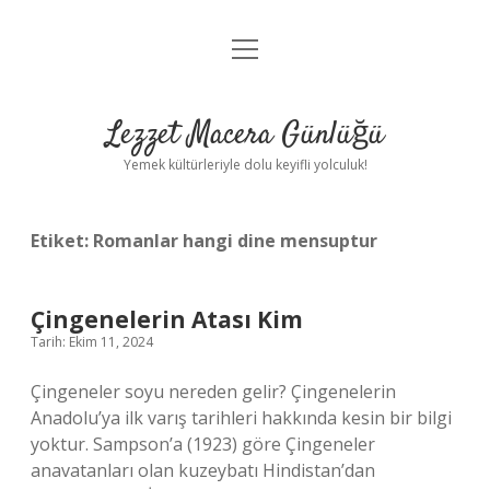
menüyü
Anasayfa
aç
Gizlilik Politikası
Lezzet Macera Günlüğü
Yasal Uyarı
Yemek kültürleriyle dolu keyifli yolculuk!
Hakkımızda
Etiket:
Romanlar hangi dine mensuptur
Çingenelerin Atası Kim
Tarih: Ekim 11, 2024
Çingeneler soyu nereden gelir? Çingenelerin
Anadolu’ya ilk varış tarihleri ​​hakkında kesin bir bilgi
yoktur. Sampson’a (1923) göre Çingeneler
anavatanları olan kuzeybatı Hindistan’dan