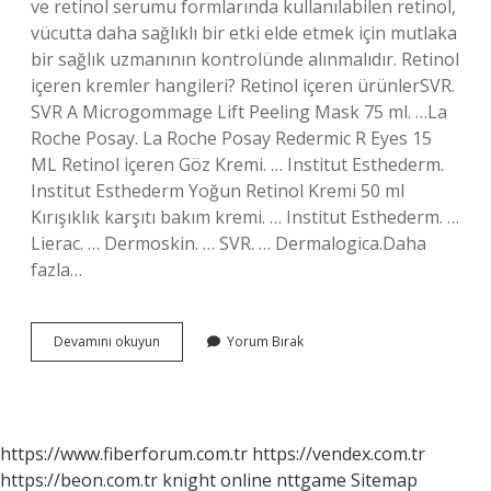
ve retinol serumu formlarında kullanılabilen retinol,
vücutta daha sağlıklı bir etki elde etmek için mutlaka
bir sağlık uzmanının kontrolünde alınmalıdır. Retinol
içeren kremler hangileri? Retinol içeren ürünlerSVR.
SVR A Microgommage Lift Peeling Mask 75 ml. …La
Roche Posay. La Roche Posay Redermic R Eyes 15
ML Retinol içeren Göz Kremi. … Institut Esthederm.
Institut Esthederm Yoğun Retinol Kremi 50 ml
Kırışıklık karşıtı bakım kremi. … Institut Esthederm. …
Lierac. … Dermoskin. … SVR. … Dermalogica.Daha
fazla…
Retinol
Devamını okuyun
Yorum Bırak
Krem
Eczanelerde
Satılıyor
Mu
https://www.fiberforum.com.tr
https://vendex.com.tr
https://beon.com.tr
knight online
nttgame
Sitemap