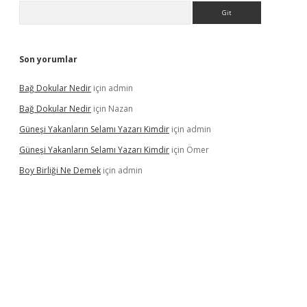
Arama
Son yorumlar
Bağ Dokular Nedir
için
admin
Bağ Dokular Nedir
için
Nazan
Güneşi Yakanların Selamı Yazarı Kimdir
için
admin
Güneşi Yakanların Selamı Yazarı Kimdir
için
Ömer
Boy Birliği Ne Demek
için
admin
üncel giriş
https://betexpergir.net/