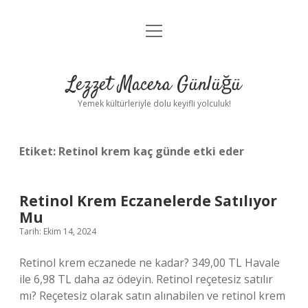
menüyü
Anasayfa
aç
Gizlilik Politikası
Lezzet Macera Günlüğü
Yasal Uyarı
Yemek kültürleriyle dolu keyifli yolculuk!
Hakkımızda
Etiket:
Retinol krem kaç günde etki eder
Retinol Krem Eczanelerde Satılıyor
Mu
Tarih: Ekim 14, 2024
Retinol krem eczanede ne kadar? 349,00 TL Havale
ile 6,98 TL daha az ödeyin. Retinol reçetesiz satılır
mı? Reçetesiz olarak satın alınabilen ve retinol krem ​​