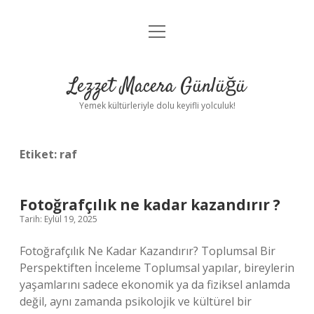
menüyü
Anasayfa
aç
Gizlilik Politikası
Lezzet Macera Günlüğü
Yasal Uyarı
Yemek kültürleriyle dolu keyifli yolculuk!
Hakkımızda
Etiket:
raf
Fotoğrafçılık ne kadar kazandırır ?
Tarih: Eylül 19, 2025
Fotoğrafçılık Ne Kadar Kazandırır? Toplumsal Bir
Perspektiften İnceleme Toplumsal yapılar, bireylerin
yaşamlarını sadece ekonomik ya da fiziksel anlamda
değil, aynı zamanda psikolojik ve kültürel bir