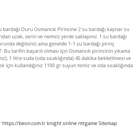
su bardağı Duru Osmancık Pirincine 2 su bardağı kaynar su
ığından uzak, serin ve nemsiz yerde saklayınız. 1 su bardağı
orunda değilsiniz ama genelde 1-1 su bardağı pirinç
: Bu tarifin başarılı olması için Osmancık pirincinin yıkama
), 1 litre suda (oda sıcaklığında) 45 dakika bekletilmesi ve
k için kullandığınız 1100 gr suyun temiz ve oda sıcaklığında
…
r
https://beon.com.tr
knight online
nttgame
Sitemap