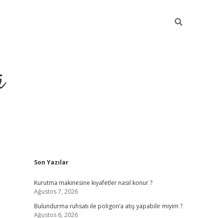
ü
Sidebar
Son Yazılar
ilbet yeni giriş
betexper güncel giri
Kurutma makinesine kıyafetler nasıl konur ?
Ağustos 7, 2026
Bulundurma ruhsatı ile poligon’a atış yapabilir miyim ?
Ağustos 6, 2026