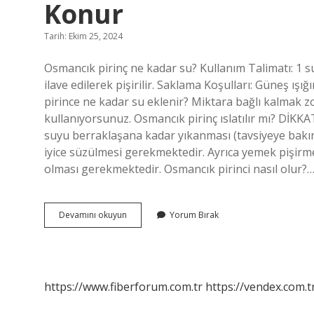
Konur
Tarih: Ekim 25, 2024
Osmancık pirinç ne kadar su? Kullanım Talimatı: 1 
ilave edilerek pişirilir. Saklama Koşulları: Güneş ış
pirince ne kadar su eklenir? Miktara bağlı kalmak z
kullanıyorsunuz. Osmancık pirinç ıslatılır mı? DİKKAT
suyu berraklaşana kadar yıkanması (tavsiyeye bakınız
iyice süzülmesi gerekmektedir. Ayrıca yemek pişirme
olması gerekmektedir. Osmancık pirinci nasıl olur?
1
Devamını okuyun
Yorum Bırak
Su
Bardağı
Osmancık
Pirince
Ne
https://www.fiberforum.com.tr
https://vendex.com.t
Kadar
Su