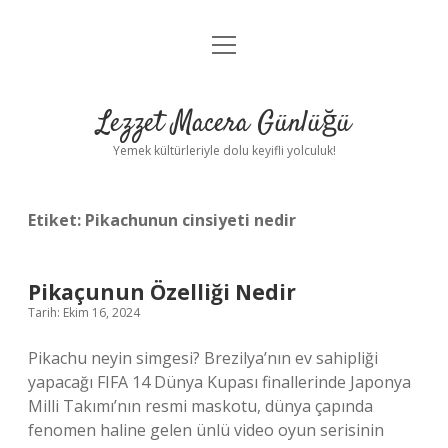
menüyü
Anasayfa
aç
Gizlilik Politikası
Lezzet Macera Günlüğü
Yasal Uyarı
Yemek kültürleriyle dolu keyifli yolculuk!
Hakkımızda
Etiket:
Pikachunun cinsiyeti nedir
Pikaçunun Özelliği Nedir
Tarih: Ekim 16, 2024
Pikachu neyin simgesi? Brezilya’nın ev sahipliği
yapacağı FIFA 14 Dünya Kupası finallerinde Japonya
Milli Takımı’nın resmi maskotu, dünya çapında
fenomen haline gelen ünlü video oyun serisinin