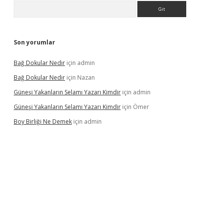
Arama
Son yorumlar
Bağ Dokular Nedir
için
admin
Bağ Dokular Nedir
için
Nazan
Güneşi Yakanların Selamı Yazarı Kimdir
için
admin
Güneşi Yakanların Selamı Yazarı Kimdir
için
Ömer
Boy Birliği Ne Demek
için
admin
üncel giriş
https://betexpergir.net/