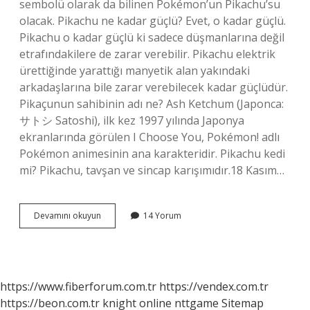
sembolü olarak da bilinen Pokémon’un Pikachu’su
olacak. Pikachu ne kadar güçlü? Evet, o kadar güçlü.
Pikachu o kadar güçlü ki sadece düşmanlarına değil
etrafındakilere de zarar verebilir. Pikachu elektrik
ürettiğinde yarattığı manyetik alan yakındaki
arkadaşlarına bile zarar verebilecek kadar güçlüdür.
Pikaçunun sahibinin adı ne? Ash Ketchum (Japonca:
サトシ Satoshi), ilk kez 1997 yılında Japonya
ekranlarında görülen I Choose You, Pokémon! adlı
Pokémon animesinin ana karakteridir. Pikachu kedi
mi? Pikachu, tavşan ve sincap karışımıdır.18 Kasım…
Pikaçunun
Devamını okuyun
14 Yorum
Özelliği
Nedir
https://www.fiberforum.com.tr
https://vendex.com.tr
https://beon.com.tr
knight online
nttgame
Sitemap