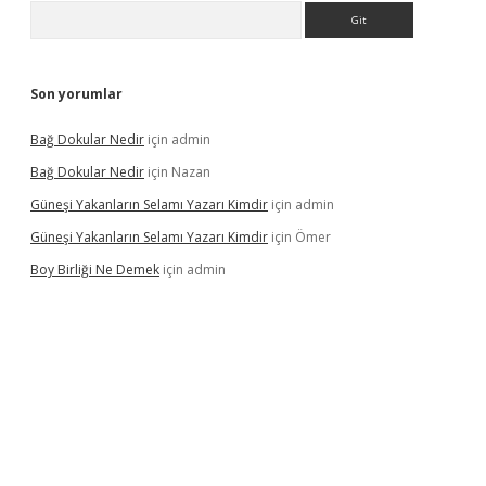
Arama
Son yorumlar
Bağ Dokular Nedir
için
admin
Bağ Dokular Nedir
için
Nazan
Güneşi Yakanların Selamı Yazarı Kimdir
için
admin
Güneşi Yakanların Selamı Yazarı Kimdir
için
Ömer
Boy Birliği Ne Demek
için
admin
ncel giriş
https://betexpergir.net/