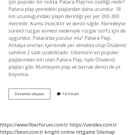
için popüler bir nokta. Patara Plajı’nın özelliği nedir?
Patara plajı çevredeki plajlardan daha uzundur. 18
km uzunluğundaki plajın derinliği yer yer 200-300
metredir. Kumu inceciktir ve denizi sığdır. Neredeyse
sürekli rüzgar esmesi nedeniyle rüzgar sörfü için de
uygundur. Patara’da yüzülür mü? Patara Plajı,
Antalya sınırları içerisinde yer almakta olup Ölüdeniz
sahiline 2 saat uzaklıktadır. Ülkemizin en popüler
plajlarından biri olan Patara Plajı, tıpkı Ölüdeniz
plajları gibi. Muhteşem plajı ve berrak denizi ile yıl
boyunca…
Patara
Devamını okuyun
14 Yorum
Plajı
Hep
Dalgalı
Mı
https://www.fiberforum.com.tr
https://vendex.com.tr
https://beon.com.tr
knight online
nttgame
Sitemap