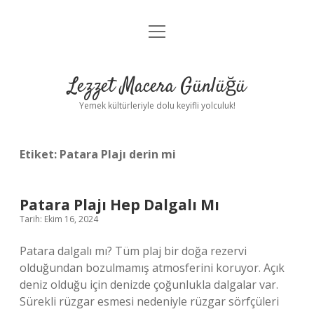
menüyü
Anasayfa
aç
Gizlilik Politikası
Lezzet Macera Günlüğü
Yasal Uyarı
Yemek kültürleriyle dolu keyifli yolculuk!
Hakkımızda
Etiket:
Patara Plajı derin mi
Patara Plajı Hep Dalgalı Mı
Tarih: Ekim 16, 2024
Patara dalgalı mı? Tüm plaj bir doğa rezervi
olduğundan bozulmamış atmosferini koruyor. Açık
deniz olduğu için denizde çoğunlukla dalgalar var.
Sürekli rüzgar esmesi nedeniyle rüzgar sörfçüleri