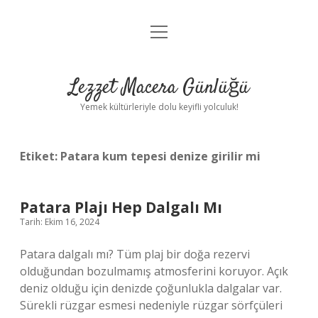
menüyü
Anasayfa
aç
Gizlilik Politikası
Lezzet Macera Günlüğü
Yasal Uyarı
Yemek kültürleriyle dolu keyifli yolculuk!
Hakkımızda
Etiket:
Patara kum tepesi denize girilir mi
Patara Plajı Hep Dalgalı Mı
Tarih: Ekim 16, 2024
Patara dalgalı mı? Tüm plaj bir doğa rezervi
olduğundan bozulmamış atmosferini koruyor. Açık
deniz olduğu için denizde çoğunlukla dalgalar var.
Sürekli rüzgar esmesi nedeniyle rüzgar sörfçüleri