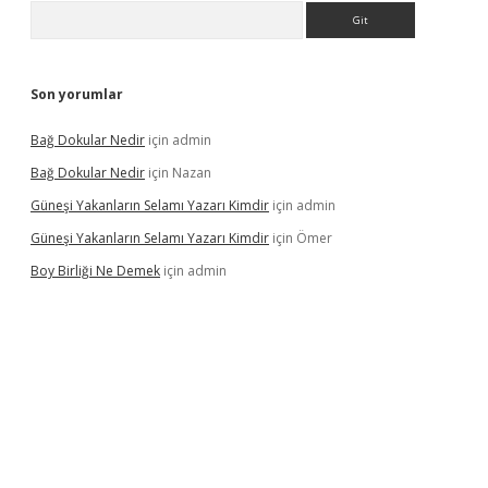
Arama
Son yorumlar
Bağ Dokular Nedir
için
admin
Bağ Dokular Nedir
için
Nazan
Güneşi Yakanların Selamı Yazarı Kimdir
için
admin
Güneşi Yakanların Selamı Yazarı Kimdir
için
Ömer
Boy Birliği Ne Demek
için
admin
üncel giriş
https://betexpergir.net/