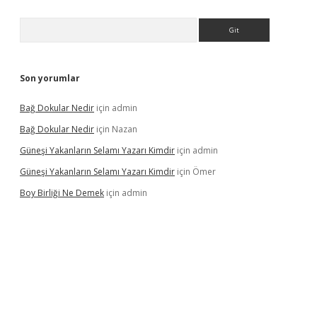
Arama
Son yorumlar
Bağ Dokular Nedir
için
admin
Bağ Dokular Nedir
için
Nazan
Güneşi Yakanların Selamı Yazarı Kimdir
için
admin
Güneşi Yakanların Selamı Yazarı Kimdir
için
Ömer
Boy Birliği Ne Demek
için
admin
ncel giriş
https://betexpergir.net/