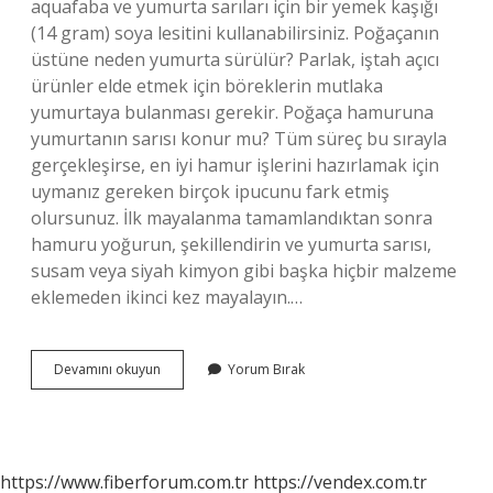
aquafaba ve yumurta sarıları için bir yemek kaşığı
(14 gram) soya lesitini kullanabilirsiniz. Poğaçanın
üstüne neden yumurta sürülür? Parlak, iştah açıcı
ürünler elde etmek için böreklerin mutlaka
yumurtaya bulanması gerekir. Poğaça hamuruna
yumurtanın sarısı konur mu? Tüm süreç bu sırayla
gerçekleşirse, en iyi hamur işlerini hazırlamak için
uymanız gereken birçok ipucunu fark etmiş
olursunuz. İlk mayalanma tamamlandıktan sonra
hamuru yoğurun, şekillendirin ve yumurta sarısı,
susam veya siyah kimyon gibi başka hiçbir malzeme
eklemeden ikinci kez mayalayın.…
Poğaçanın
Devamını okuyun
Yorum Bırak
Üzerine
Yumurta
Sarısı
Yerine
Ne
https://www.fiberforum.com.tr
https://vendex.com.tr
Sürülür