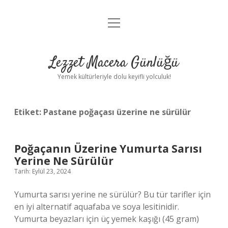
menüyü
Anasayfa
aç
Gizlilik Politikası
Lezzet Macera Günlüğü
Yasal Uyarı
Yemek kültürleriyle dolu keyifli yolculuk!
Hakkımızda
Etiket:
Pastane poğaçası üzerine ne sürülür
Poğaçanın Üzerine Yumurta Sarısı
Yerine Ne Sürülür
Tarih: Eylül 23, 2024
Yumurta sarısı yerine ne sürülür? Bu tür tarifler için
en iyi alternatif aquafaba ve soya lesitinidir.
Yumurta beyazları için üç yemek kaşığı (45 gram)