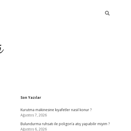
ü
Sidebar
Son Yazılar
ilbet yeni giriş
betexper güncel giri
Kurutma makinesine kıyafetler nasıl konur ?
Ağustos 7, 2026
Bulundurma ruhsatı ile poligon’a atış yapabilir miyim ?
Ağustos 6, 2026