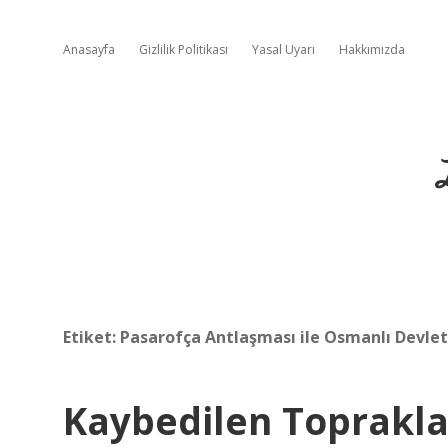
Anasayfa
Gizlilik Politikası
Yasal Uyarı
Hakkımızda
Etiket:
Pasarofça Antlaşması ile Osmanlı Devleti
Kaybedilen Toprakl