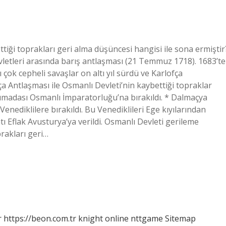
tiği toprakları geri alma düşüncesi hangisi ile sona ermiştir
letleri arasında barış antlaşması (21 Temmuz 1718). 1683’te
 çok cepheli savaşlar on altı yıl sürdü ve Karlofça
a Antlaşması ile Osmanlı Devleti’nin kaybettiği topraklar
ımadası Osmanlı İmparatorluğu’na bırakıldı. * Dalmaçya
Venediklilere bırakıldı. Bu Venediklileri Ege kıyılarından
tı Eflak Avusturya’ya verildi. Osmanlı Devleti gerileme
rakları geri…
r
https://beon.com.tr
knight online
nttgame
Sitemap