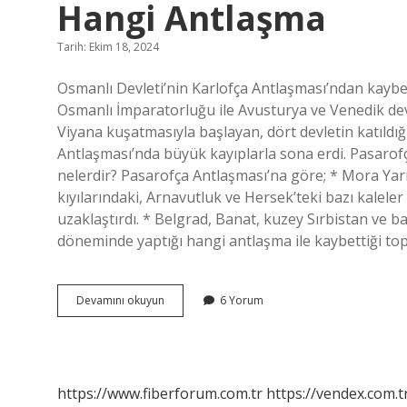
Hangi Antlaşma
Tarih: Ekim 18, 2024
Osmanlı Devleti’nin Karlofça Antlaşması’ndan kaybet
Osmanlı İmparatorluğu ile Avusturya ve Venedik dev
Viyana kuşatmasıyla başlayan, dört devletin katıldığı
Antlaşması’nda büyük kayıplarla sona erdi. Pasarofç
nelerdir? Pasarofça Antlaşması’na göre; * Mora Yar
kıyılarındaki, Arnavutluk ve Hersek’teki bazı kaleler 
uzaklaştırdı. * Belgrad, Banat, kuzey Sırbistan ve ba
döneminde yaptığı hangi antlaşma ile kaybettiği top
Kaybedilen
Devamını okuyun
6 Yorum
Toprakları
Geri
Alma
Umudu
Hangi
https://www.fiberforum.com.tr
https://vendex.com.t
Antlaşma