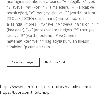
mantığının sembolleri arasında “¬” (değil), “∧” (ve),
“∨” (veya), “⊕” (xor), “→” (ima eder), “⇔” (ancak ve
ancak eğer), “∀” (her şey için) ve “∃” (vardır) bulunur.
23 Ocak 2023Önerme mantığının sembolleri
arasında “¬” (değil), “∧” (ve), “∨” (veya), “⊕” (xor), “→”
(ima eder), “⇔” (ancak ve ancak eğer), “∀” (her şey
için) ve “∃” (vardır) bulunur. P ve Q nedir
matematikte? “Ve (/)” bağlacıyla kurulan bileşik
cümleler. /p cümlelerinin…
Bileşik
Devamını okuyun
Yorum Bırak
Önermenin
Sembolü
Nedir
https://www.fiberforum.com.tr
https://vendex.com.tr
https://beon.com.tr
Sitemap