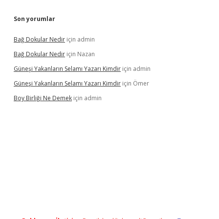
Son yorumlar
Bağ Dokular Nedir
için
admin
Bağ Dokular Nedir
için
Nazan
Güneşi Yakanların Selamı Yazarı Kimdir
için
admin
Güneşi Yakanların Selamı Yazarı Kimdir
için
Ömer
Boy Birliği Ne Demek
için
admin
ncel giriş
https://betexpergir.net/