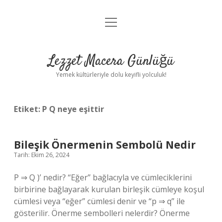
menüyü
Anasayfa
aç
Gizlilik Politikası
Lezzet Macera Günlüğü
Yasal Uyarı
Yemek kültürleriyle dolu keyifli yolculuk!
Hakkımızda
Etiket:
P Q neye eşittir
Bileşik Önermenin Sembolü Nedir
Tarih: Ekim 26, 2024
P ⇒ Q )’ nedir? “Eğer” bağlacıyla ve cümleciklerini
birbirine bağlayarak kurulan birleşik cümleye koşul
cümlesi veya “eğer” cümlesi denir ve “p ⇒ q” ile
gösterilir. Önerme sembolleri nelerdir? Önerme