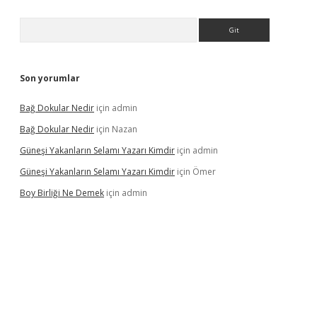
Arama
Son yorumlar
Bağ Dokular Nedir
için
admin
Bağ Dokular Nedir
için
Nazan
Güneşi Yakanların Selamı Yazarı Kimdir
için
admin
Güneşi Yakanların Selamı Yazarı Kimdir
için
Ömer
Boy Birliği Ne Demek
için
admin
ncel giriş
https://betexpergir.net/