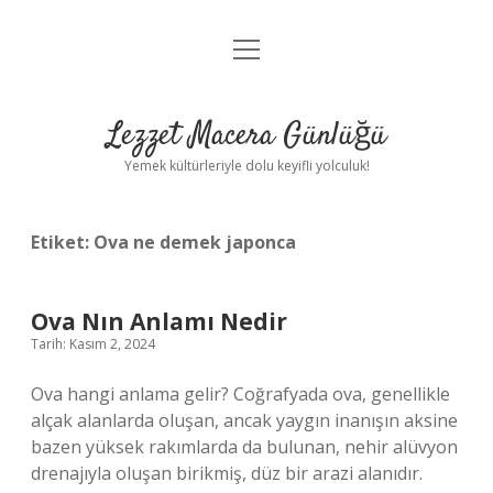
menüyü
Anasayfa
aç
Gizlilik Politikası
Lezzet Macera Günlüğü
Yasal Uyarı
Yemek kültürleriyle dolu keyifli yolculuk!
Hakkımızda
Etiket:
Ova ne demek japonca
Ova Nın Anlamı Nedir
Tarih: Kasım 2, 2024
Ova hangi anlama gelir? Coğrafyada ova, genellikle
alçak alanlarda oluşan, ancak yaygın inanışın aksine
bazen yüksek rakımlarda da bulunan, nehir alüvyon
drenajıyla oluşan birikmiş, düz bir arazi alanıdır.