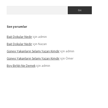
Arama
Son yorumlar
Bağ Dokular Nedir
için
admin
Bağ Dokular Nedir
için
Nazan
Güneşi Yakanların Selamı Yazarı Kimdir
için
admin
Güneşi Yakanların Selamı Yazarı Kimdir
için
Ömer
Boy Birliği Ne Demek
için
admin
güncel giriş
https://betexpergir.net/