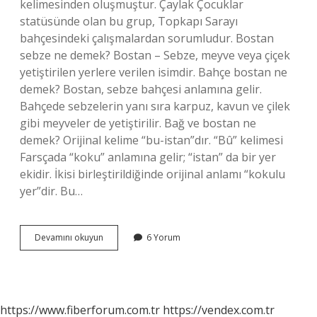
kelimesinden oluşmuştur. Çaylak Çocuklar
statüsünde olan bu grup, Topkapı Sarayı
bahçesindeki çalışmalardan sorumludur. Bostan
sebze ne demek? Bostan – Sebze, meyve veya çiçek
yetiştirilen yerlere verilen isimdir. Bahçe bostan ne
demek? Bostan, sebze bahçesi anlamına gelir.
Bahçede sebzelerin yanı sıra karpuz, kavun ve çilek
gibi meyveler de yetiştirilir. Bağ ve bostan ne
demek? Orijinal kelime “bu-istan”dır. “Bû” kelimesi
Farsçada “koku” anlamına gelir; “istan” da bir yer
ekidir. İkisi birleştirildiğinde orijinal anlamı “kokulu
yer”dir. Bu…
Bostan
Devamını okuyun
6 Yorum
Ne
Demek
Ne
Demek
https://www.fiberforum.com.tr
https://vendex.com.tr