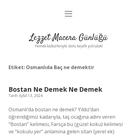
menüyü
Anasayfa
aç
Gizlilik Politikası
Lezzet Macera Günlüğü
Yasal Uyarı
Yemek kültürleriyle dolu keyifli yolculuk!
Hakkımızda
Etiket:
Osmanlıda Baç ne demektir
Bostan Ne Demek Ne Demek
Tarih: Eylül 13, 2024
Osmanlı’da bostan ne demek? Yıldız’dan
öğrendiğimiz kadarıyla, taş ocağına adını veren
“Bostan” kelimesi, Farsça bu (güzel koku) kelimesi
ve “kokulu yer” anlamına gelen sitan (yerel ek)