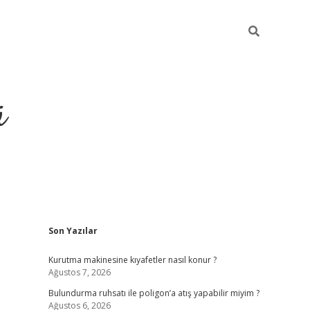
ü
Sidebar
Son Yazılar
ilbet yeni giriş
betexper güncel giri
Kurutma makinesine kıyafetler nasıl konur ?
Ağustos 7, 2026
Bulundurma ruhsatı ile poligon’a atış yapabilir miyim ?
Ağustos 6, 2026