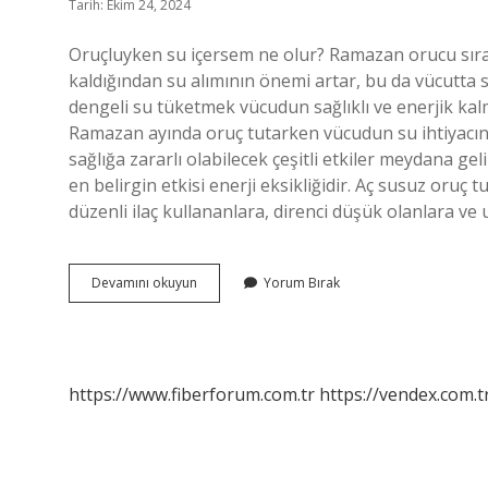
Tarih: Ekim 24, 2024
Oruçluyken su içersem ne olur? Ramazan orucu sıras
kaldığından su alımının önemi artar, bu da vücutta 
dengeli su tüketmek vücudun sağlıklı ve enerjik kal
Ramazan ayında oruç tutarken vücudun su ihtiyacını
sağlığa zararlı olabilecek çeşitli etkiler meydana ge
en belirgin etkisi enerji eksikliğidir. Aç susuz oruç
düzenli ilaç kullananlara, direnci düşük olanlara ve
Oruç
Devamını okuyun
Yorum Bırak
Tutarken
Neden
Su
Içilmez
https://www.fiberforum.com.tr
https://vendex.com.t