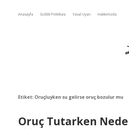
Anasayfa
Gizlilik Politikası
Yasal Uyarı
Hakkımızda
Etiket:
Oruçluyken su gelirse oruç bozulur mu
Oruç Tutarken Neden