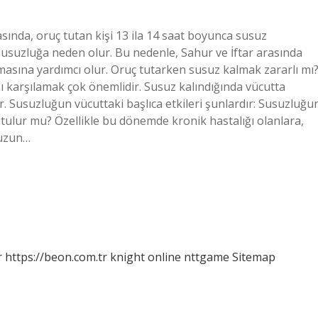
ında, oruç tutan kişi 13 ila 14 saat boyunca susuz
susuzluğa neden olur. Bu nedenle, Sahur ve İftar arasında
masına yardımcı olur. Oruç tutarken susuz kalmak zararlı mı
 karşılamak çok önemlidir. Susuz kalındığında vücutta
lir. Susuzluğun vücuttaki başlıca etkileri şunlardır: Susuzluğu
 tutulur mu? Özellikle bu dönemde kronik hastalığı olanlara,
 uzun…
r
https://beon.com.tr
knight online
nttgame
Sitemap