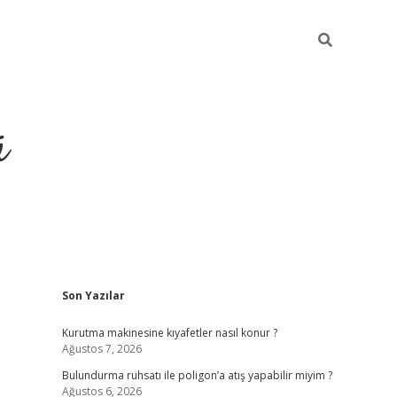
ü
Sidebar
Son Yazılar
ilbet yeni giriş
betexper güncel giri
Kurutma makinesine kıyafetler nasıl konur ?
Ağustos 7, 2026
Bulundurma ruhsatı ile poligon’a atış yapabilir miyim ?
Ağustos 6, 2026