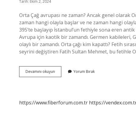
Tarih: Ekim 2, 2024
Orta Çağ avrupası ne zaman? Ancak genel olarak Ort
zaman hangi olayla başlar ve ne zaman hangi olayla 
395’te başlayıp İstanbul’un fethiyle sona eren antik 
Avrupa için kaotik bir zamandı. Germen kabileleri, G
olaylı bir zamandı. Orta çağı kim kapattı? Fetih sır
seyrini değiştiren Fatih Sultan Mehmet, bu fetihle O
Avrupada
Devamını okuyun
Yorum Bırak
Orta
Çağ
Ne
Zaman
Başladı
https://www.fiberforum.com.tr
https://vendex.com.t