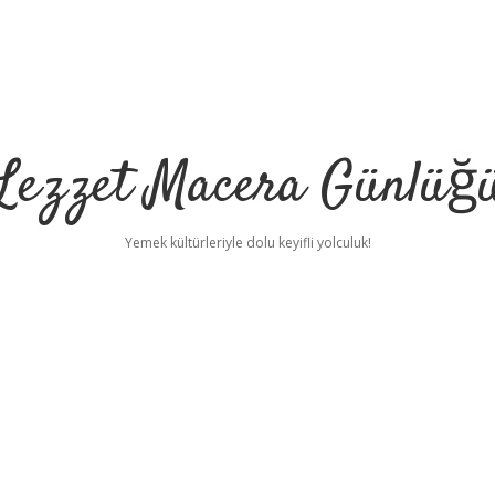
Lezzet Macera Günlüğ
Yemek kültürleriyle dolu keyifli yolculuk!