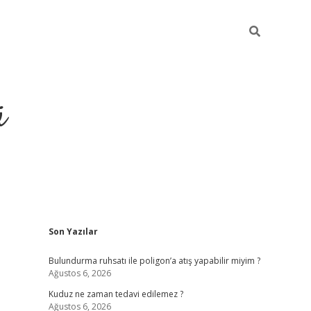
ü
Sidebar
Son Yazılar
ilbet yeni giriş
betexper güncel giri
Bulundurma ruhsatı ile poligon’a atış yapabilir miyim ?
Ağustos 6, 2026
Kuduz ne zaman tedavi edilemez ?
Ağustos 6, 2026