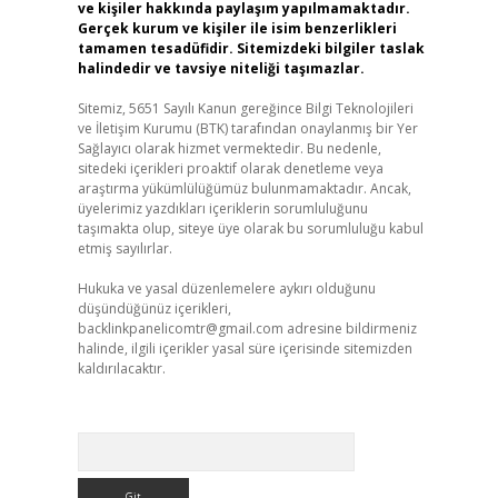
ve kişiler hakkında paylaşım yapılmamaktadır.
Gerçek kurum ve kişiler ile isim benzerlikleri
tamamen tesadüfidir. Sitemizdeki bilgiler taslak
halindedir ve tavsiye niteliği taşımazlar.
Sitemiz, 5651 Sayılı Kanun gereğince Bilgi Teknolojileri
ve İletişim Kurumu (BTK) tarafından onaylanmış bir Yer
Sağlayıcı olarak hizmet vermektedir. Bu nedenle,
sitedeki içerikleri proaktif olarak denetleme veya
araştırma yükümlülüğümüz bulunmamaktadır. Ancak,
üyelerimiz yazdıkları içeriklerin sorumluluğunu
taşımakta olup, siteye üye olarak bu sorumluluğu kabul
etmiş sayılırlar.
Hukuka ve yasal düzenlemelere aykırı olduğunu
düşündüğünüz içerikleri,
backlinkpanelicomtr@gmail.com
adresine bildirmeniz
halinde, ilgili içerikler yasal süre içerisinde sitemizden
kaldırılacaktır.
Arama