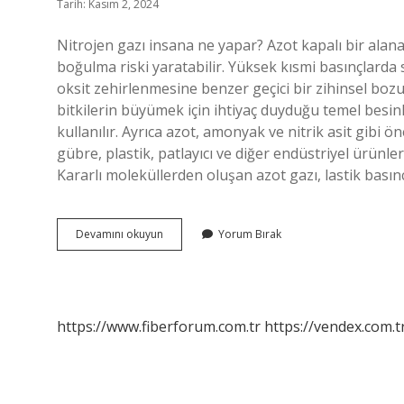
Tarih: Kasım 2, 2024
Nitrojen gazı insana ne yapar? Azot kapalı bir alana s
boğulma riski yaratabilir. Yüksek kısmi basınçlard
oksit zehirlenmesine benzer geçici bir zihinsel bozuk
bitkilerin büyümek için ihtiyaç duyduğu temel besi
kullanılır. Ayrıca azot, amonyak ve nitrik asit gibi ö
gübre, plastik, patlayıcı ve diğer endüstriyel ürünler
Kararlı moleküllerden oluşan azot gazı, lastik basın
Nitrojen
Devamını okuyun
Yorum Bırak
Tüpü
Ne
Işe
Yarar
https://www.fiberforum.com.tr
https://vendex.com.t