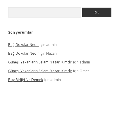
Arama
Son yorumlar
Bağ Dokular Nedir
için
admin
Bağ Dokular Nedir
için
Nazan
Güneşi Yakanların Selamı Yazarı Kimdir
için
admin
Güneşi Yakanların Selamı Yazarı Kimdir
için
Ömer
Boy Birliği Ne Demek
için
admin
ncel giriş
https://betexpergir.net/