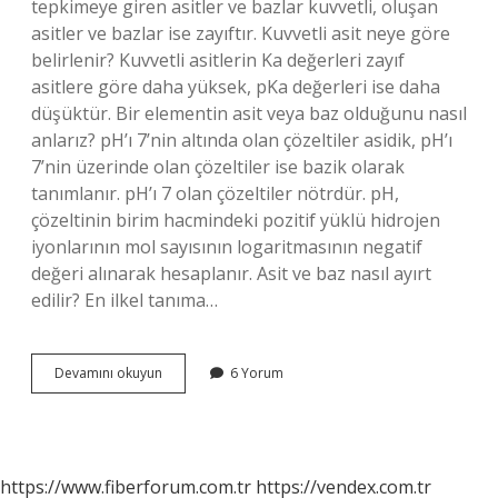
tepkimeye giren asitler ve bazlar kuvvetli, oluşan
asitler ve bazlar ise zayıftır. Kuvvetli asit neye göre
belirlenir? Kuvvetli asitlerin Ka değerleri zayıf
asitlere göre daha yüksek, pKa değerleri ise daha
düşüktür. Bir elementin asit veya baz olduğunu nasıl
anlarız? pH’ı 7’nin altında olan çözeltiler asidik, pH’ı
7’nin üzerinde olan çözeltiler ise bazik olarak
tanımlanır. pH’ı 7 olan çözeltiler nötrdür. pH,
çözeltinin birim hacmindeki pozitif yüklü hidrojen
iyonlarının mol sayısının logaritmasının negatif
değeri alınarak hesaplanır. Asit ve baz nasıl ayırt
edilir? En ilkel tanıma…
Asit
Devamını okuyun
6 Yorum
Veya
Bazın
Kuvvetli
Olduğunu
Nasıl
https://www.fiberforum.com.tr
https://vendex.com.tr
Anlarız