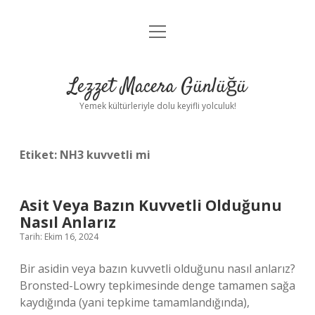
menüyü
Anasayfa
aç
Gizlilik Politikası
Lezzet Macera Günlüğü
Yasal Uyarı
Yemek kültürleriyle dolu keyifli yolculuk!
Hakkımızda
Etiket:
NH3 kuvvetli mi
Asit Veya Bazın Kuvvetli Olduğunu
Nasıl Anlarız
Tarih: Ekim 16, 2024
Bir asidin veya bazın kuvvetli olduğunu nasıl anlarız?
Bronsted-Lowry tepkimesinde denge tamamen sağa
kaydığında (yani tepkime tamamlandığında),