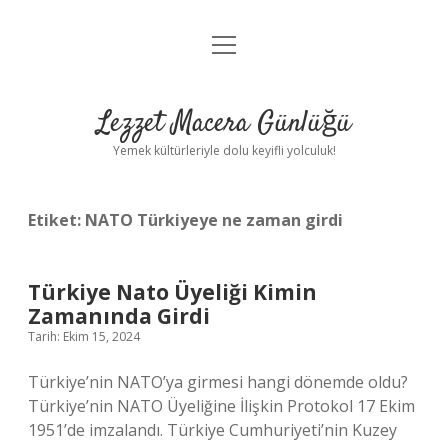
menüyü
Anasayfa
aç
Gizlilik Politikası
Lezzet Macera Günlüğü
Yasal Uyarı
Yemek kültürleriyle dolu keyifli yolculuk!
Hakkımızda
Etiket:
NATO Türkiyeye ne zaman girdi
Türkiye Nato Üyeliği Kimin
Zamanında Girdi
Tarih: Ekim 15, 2024
Türkiye’nin NATO’ya girmesi hangi dönemde oldu?
Türkiye’nin NATO Üyeliğine İlişkin Protokol 17 Ekim
1951’de imzalandı. Türkiye Cumhuriyeti’nin Kuzey