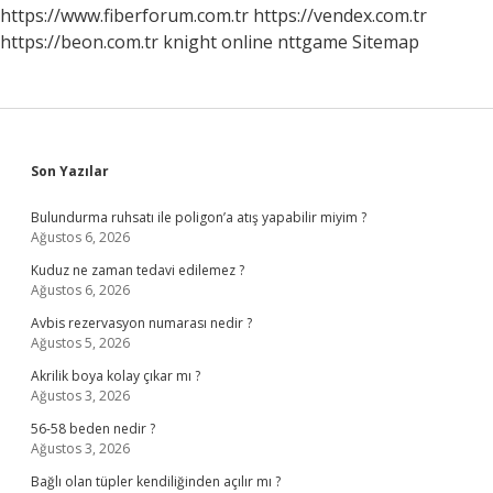
Girdi
https://www.fiberforum.com.tr
https://vendex.com.tr
https://beon.com.tr
knight online
nttgame
Sitemap
Sidebar
Son Yazılar
Bulundurma ruhsatı ile poligon’a atış yapabilir miyim ?
Ağustos 6, 2026
Kuduz ne zaman tedavi edilemez ?
Ağustos 6, 2026
Avbis rezervasyon numarası nedir ?
Ağustos 5, 2026
Akrilik boya kolay çıkar mı ?
Ağustos 3, 2026
56-58 beden nedir ?
Ağustos 3, 2026
Bağlı olan tüpler kendiliğinden açılır mı ?