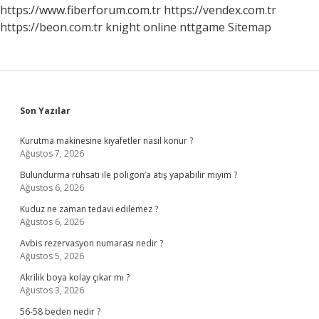
Mı
https://www.fiberforum.com.tr
https://vendex.com.tr
https://beon.com.tr
knight online
nttgame
Sitemap
Sidebar
Son Yazılar
Kurutma makinesine kıyafetler nasıl konur ?
Ağustos 7, 2026
Bulundurma ruhsatı ile poligon’a atış yapabilir miyim ?
Ağustos 6, 2026
Kuduz ne zaman tedavi edilemez ?
Ağustos 6, 2026
Avbis rezervasyon numarası nedir ?
Ağustos 5, 2026
Akrilik boya kolay çıkar mı ?
Ağustos 3, 2026
56-58 beden nedir ?