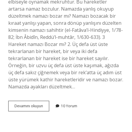
elbiseyle oynamak mekruhtur. Bu hareketler
artarsa ​​namaz bozulur. Namazda yanlış okuyup
düzeltmek namazı bozar mı? Namazı bozacak bir
kıraat yanlışı yapan, sonra dönüp yanlışını düzelten
kimsenin namazı sahihtir (el-Fatâva’l-Hindiyye, 1/78-
82; İbn Âbidîn, Reddü’l-muhtâr, 1/630-633). 3
Hareket namazı Bozar mı? 2. Üç defa üst üste
tekrarlanan bir hareket, bir veya iki defa
tekrarlanan bir hareket ise bir hareket sayılır.
Örneğin, bir uzvu üç defa üst üste kaşımak, ağızda
üç defa sakız çiğnemek veya bir rek’atta üç adım üst
üste yürümek kathir hareketleridir ve namazı bozar.
Namazda ayakları düzeltmek…
Namazda
Devamını okuyun
10 Yorum
Üzerini
Düzeltmek
Namazı
Bozar