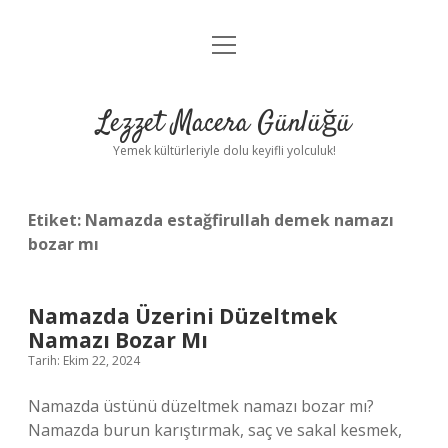
menüyü
Anasayfa
aç
Gizlilik Politikası
Lezzet Macera Günlüğü
Yasal Uyarı
Yemek kültürleriyle dolu keyifli yolculuk!
Hakkımızda
Etiket:
Namazda estağfirullah demek namazı
bozar mı
Namazda Üzerini Düzeltmek
Namazı Bozar Mı
Tarih: Ekim 22, 2024
Namazda üstünü düzeltmek namazı bozar mı?
Namazda burun karıştırmak, saç ve sakal kesmek,