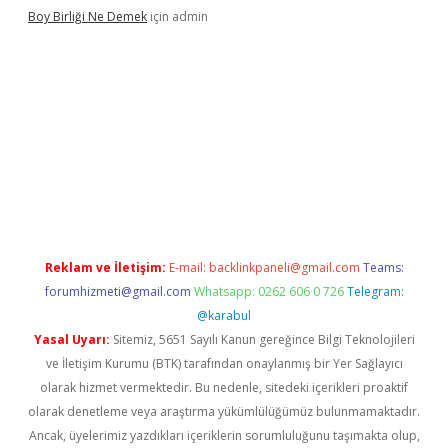
Boy Birliği Ne Demek
için
admin
cel giriş
https://betexpergir.net/
Reklam ve İletişim:
E-mail:
backlinkpaneli@gmail.com
Teams:
forumhizmeti@gmail.com
Whatsapp: 0262 606 0 726
Telegram:
@karabul
Yasal Uyarı:
Sitemiz, 5651 Sayılı Kanun gereğince Bilgi Teknolojileri
ve İletişim Kurumu (BTK) tarafından onaylanmış bir Yer Sağlayıcı
olarak hizmet vermektedir. Bu nedenle, sitedeki içerikleri proaktif
olarak denetleme veya araştırma yükümlülüğümüz bulunmamaktadır.
Ancak, üyelerimiz yazdıkları içeriklerin sorumluluğunu taşımakta olup,