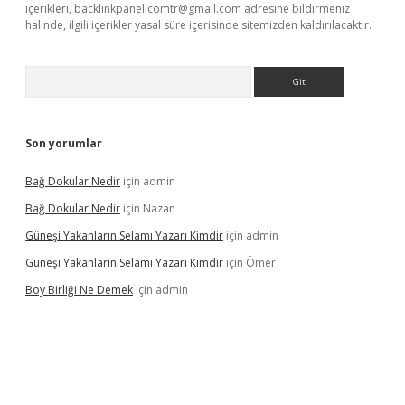
içerikleri,
backlinkpanelicomtr@gmail.com
adresine bildirmeniz
halinde, ilgili içerikler yasal süre içerisinde sitemizden kaldırılacaktır.
Arama
Son yorumlar
Bağ Dokular Nedir
için
admin
Bağ Dokular Nedir
için
Nazan
Güneşi Yakanların Selamı Yazarı Kimdir
için
admin
Güneşi Yakanların Selamı Yazarı Kimdir
için
Ömer
Boy Birliği Ne Demek
için
admin