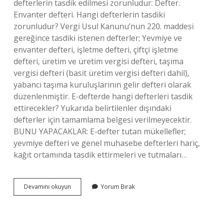
defterlerin tasdik edilmesi zorunludur: Defter.
Envanter defteri. Hangi defterlerin tasdiki
zorunludur? Vergi Usul Kanunu’nun 220. maddesi
gereğince tasdiki istenen defterler; Yevmiye ve
envanter defteri, işletme defteri, çiftçi işletme
defteri, üretim ve üretim vergisi defteri, taşıma
vergisi defteri (basit üretim vergisi defteri dahil),
yabancı taşıma kuruluşlarının gelir defteri olarak
düzenlenmiştir. E-defterde hangi defterleri tasdik
ettirecekler? Yukarıda belirtilenler dışındaki
defterler için tamamlama belgesi verilmeyecektir.
BUNU YAPACAKLAR: E-defter tutan mükellefler;
yevmiye defteri ve genel muhasebe defterleri hariç,
kağıt ortamında tasdik ettirmeleri ve tutmaları…
2024
Devamını okuyun
Yorum Bırak
Hangi
Defterler
Tasdik