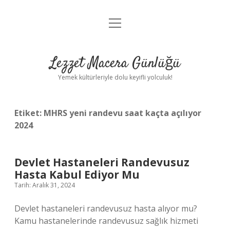
menüyü
Anasayfa
aç
Gizlilik Politikası
Lezzet Macera Günlüğü
Yasal Uyarı
Yemek kültürleriyle dolu keyifli yolculuk!
Hakkımızda
Etiket:
MHRS yeni randevu saat kaçta açılıyor
2024
Devlet Hastaneleri Randevusuz
Hasta Kabul Ediyor Mu
Tarih: Aralık 31, 2024
Devlet hastaneleri randevusuz hasta alıyor mu?
Kamu hastanelerinde randevusuz sağlık hizmeti