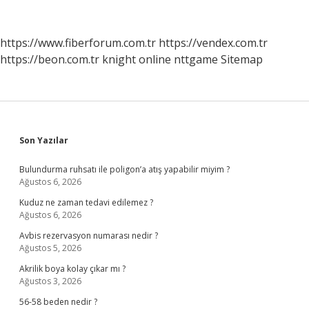
Hasta
Kabul
Ediyor
https://www.fiberforum.com.tr
https://vendex.com.tr
Mu
https://beon.com.tr
knight online
nttgame
Sitemap
Sidebar
Son Yazılar
Bulundurma ruhsatı ile poligon’a atış yapabilir miyim ?
Ağustos 6, 2026
Kuduz ne zaman tedavi edilemez ?
Ağustos 6, 2026
Avbis rezervasyon numarası nedir ?
Ağustos 5, 2026
Akrilik boya kolay çıkar mı ?
Ağustos 3, 2026
56-58 beden nedir ?