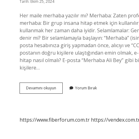
Tarih: Ekim 25, 2024
Her maile merhaba yazılır mı? Merhaba: Zaten profes
merhaba: Bir grup insana hitap etmek için kullanılır, 
kullanmak her zaman daha iyidir. Selamlamalar: Gen
denir mi? Bir selamlamayla başlayın: “Merhaba” (isi
posta hesabınıza giriş yapmadan önce, alıcıyı ve “CC”
postanın doğru kişilere ulaştığından emin olmak, e
hitap nasıl olmalı? E-posta “Merhaba Ali Bey” gibi b
kişilere…
Mailde
Devamını okuyun
Yorum Bırak
Merhaba
Denir
Mi
https://www.fiberforum.com.tr
https://vendex.com.t