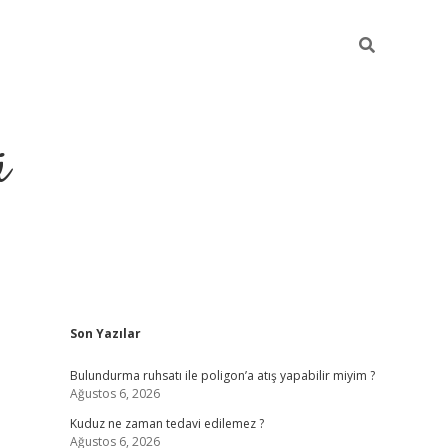
ü
Sidebar
Son Yazılar
ilbet yeni giriş
betexper günce
Bulundurma ruhsatı ile poligon’a atış yapabilir miyim ?
Ağustos 6, 2026
Kuduz ne zaman tedavi edilemez ?
Ağustos 6, 2026