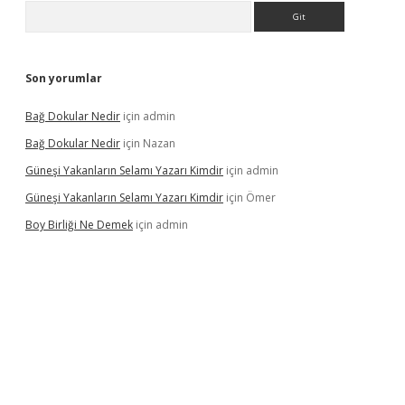
Arama
Son yorumlar
Bağ Dokular Nedir
için
admin
Bağ Dokular Nedir
için
Nazan
Güneşi Yakanların Selamı Yazarı Kimdir
için
admin
Güneşi Yakanların Selamı Yazarı Kimdir
için
Ömer
Boy Birliği Ne Demek
için
admin
ncel giriş
https://betexpergir.net/