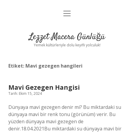
menüyü
Anasayfa
aç
Gizlilik Politikası
Lezzet Macera Günlüğü
Yasal Uyarı
Yemek kültürleriyle dolu keyifli yolculuk!
Hakkımızda
Etiket:
Mavi gezegen hangileri
Mavi Gezegen Hangisi
Tarih: Ekim 15, 2024
Dünyaya mavi gezegen denir mi? Bu miktardaki su
dünyaya mavi bir renk tonu (görünüm) verir. Bu
yüzden dünyaya mavi gezegen de
denir.18.04.2021Bu miktardaki su dünyaya mavi bir