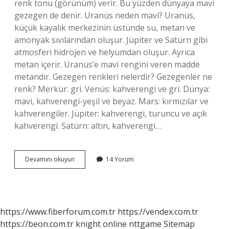
renk tonu (görünüm) verir. Bu yüzden dünyaya mavi
gezegen de denir. Uranüs neden mavi? Uranüs,
küçük kayalık merkezinin üstünde su, metan ve
amonyak sıvılarından oluşur. Jüpiter ve Satürn gibi
atmosferi hidrojen ve helyumdan oluşur. Ayrıca
metan içerir. Uranüs’e mavi rengini veren madde
metandır. Gezegen renkleri nelerdir? Gezegenler ne
renk? Merkür: gri. Venüs: kahverengi ve gri. Dünya:
mavi, kahverengi-yeşil ve beyaz. Mars: kırmızılar ve
kahverengiler. Jüpiter: kahverengi, turuncu ve açık
kahverengi. Satürn: altın, kahverengi…
Mavi
Devamını okuyun
14 Yorum
Gezegen
Hangisi
https://www.fiberforum.com.tr
https://vendex.com.tr
https://beon.com.tr
knight online
nttgame
Sitemap