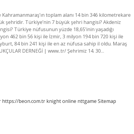
re Kahramanmaraş’ın toplam alanı 14 bin 346 kilometrekare
k şehridir. Türkiye’nin 7 büyük şehri hangisi? Akdeniz
ngisi? Türkiye nüfusunun yüzde 18,65’inin yaşadığı
yon 462 bin 56 kişi ile İzmir, 3 milyon 194 bin 720 kişi ile
ayburt, 84 bin 241 kişi ile en az nüfusa sahip il oldu. Maraş
KÇULAR DERNEĞİ | www..tr/ Şehrimiz 14. 30…
r
https://beon.com.tr
knight online
nttgame
Sitemap