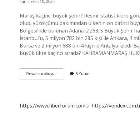
Tarih: Ekim 10, 2024
Maraş kaçıncı büyük şehir? Resmi istatistiklere gö
olup, yüzölçümü bakımından ülkenin on birinci büyü
Bölgesi’nde bulunan Adana; 2.263. 5 Büyük Şehir ha
İstanbul’u, 5 milyon 782 bin 285 kişi ile Ankara, 4 mil
Bursa ve 2 milyon 688 bin 4 kişi ile Antalya izledi. B
büyüklükte kaçıncı sırada? KAHRAMANMARAŞ HUKU
K
Devamını okuyun
8 Yorum
Maraş
Kaçıncı
Büyük
Şehir
https://www.fiberforum.com.tr
https://vendex.com.t