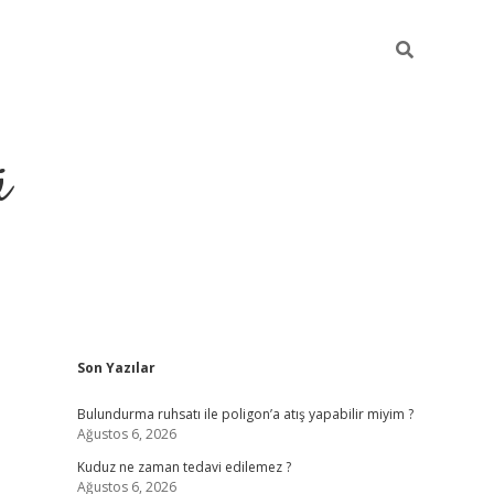
ü
Sidebar
Son Yazılar
ilbet yeni giriş
betexper güncel giri
Bulundurma ruhsatı ile poligon’a atış yapabilir miyim ?
Ağustos 6, 2026
Kuduz ne zaman tedavi edilemez ?
Ağustos 6, 2026