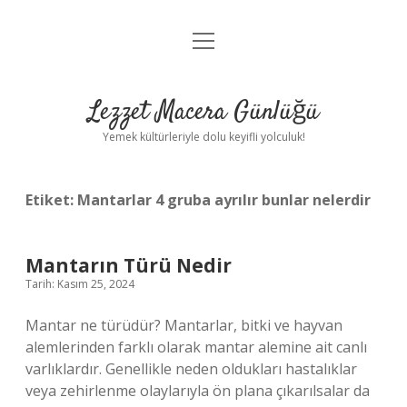
menüyü
Anasayfa
aç
Gizlilik Politikası
Lezzet Macera Günlüğü
Yasal Uyarı
Yemek kültürleriyle dolu keyifli yolculuk!
Hakkımızda
Etiket:
Mantarlar 4 gruba ayrılır bunlar nelerdir
Mantarın Türü Nedir
Tarih: Kasım 25, 2024
Mantar ne türüdür? Mantarlar, bitki ve hayvan
alemlerinden farklı olarak mantar alemine ait canlı
varlıklardır. Genellikle neden oldukları hastalıklar
veya zehirlenme olaylarıyla ön plana çıkarılsalar da