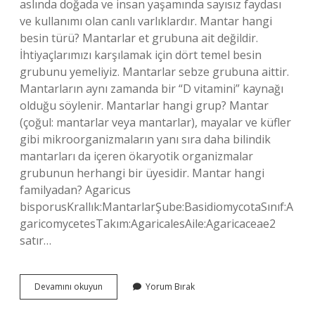
aslında doğada ve insan yaşamında sayısız faydası
ve kullanımı olan canlı varlıklardır. Mantar hangi
besin türü? Mantarlar et grubuna ait değildir.
İhtiyaçlarımızı karşılamak için dört temel besin
grubunu yemeliyiz. Mantarlar sebze grubuna aittir.
Mantarların aynı zamanda bir “D vitamini” kaynağı
olduğu söylenir. Mantarlar hangi grup? Mantar
(çoğul: mantarlar veya mantarlar), mayalar ve küfler
gibi mikroorganizmaların yanı sıra daha bilindik
mantarları da içeren ökaryotik organizmalar
grubunun herhangi bir üyesidir. Mantar hangi
familyadan? Agaricus
bisporusKrallık:MantarlarŞube:BasidiomycotaSınıf:A
garicomycetesTakım:AgaricalesAile:Agaricaceae2
satır…
Mantarın
Devamını okuyun
Yorum Bırak
Türü
Nedir