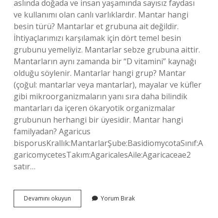
aslında doğada ve insan yaşamında sayısız faydası
ve kullanımı olan canlı varlıklardır. Mantar hangi
besin türü? Mantarlar et grubuna ait değildir.
İhtiyaçlarımızı karşılamak için dört temel besin
grubunu yemeliyiz. Mantarlar sebze grubuna aittir.
Mantarların aynı zamanda bir “D vitamini” kaynağı
olduğu söylenir. Mantarlar hangi grup? Mantar
(çoğul: mantarlar veya mantarlar), mayalar ve küfler
gibi mikroorganizmaların yanı sıra daha bilindik
mantarları da içeren ökaryotik organizmalar
grubunun herhangi bir üyesidir. Mantar hangi
familyadan? Agaricus
bisporusKrallık:MantarlarŞube:BasidiomycotaSınıf:A
garicomycetesTakım:AgaricalesAile:Agaricaceae2
satır…
Mantarın
Devamını okuyun
Yorum Bırak
Türü
Nedir