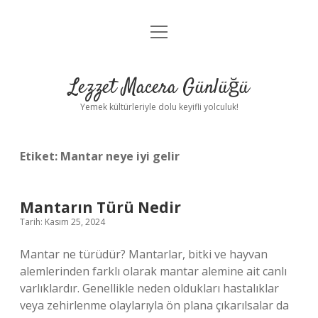
menüyü
Anasayfa
aç
Gizlilik Politikası
Lezzet Macera Günlüğü
Yasal Uyarı
Yemek kültürleriyle dolu keyifli yolculuk!
Hakkımızda
Etiket:
Mantar neye iyi gelir
Mantarın Türü Nedir
Tarih: Kasım 25, 2024
Mantar ne türüdür? Mantarlar, bitki ve hayvan
alemlerinden farklı olarak mantar alemine ait canlı
varlıklardır. Genellikle neden oldukları hastalıklar
veya zehirlenme olaylarıyla ön plana çıkarılsalar da