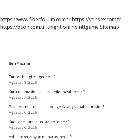
https://www.fiberforum.com.tr
https://vendex.com.tr
https://beon.com.tr
knight online
nttgame
Sitemap
Sidebar
Son Yazılar
Tunceli hangi bölgededir ?
Ağustos 8, 2026
Kurutma makinesine kıyafetler nasıl konur ?
Ağustos 7, 2026
Bulundurma ruhsatı ile poligon’a atış yapabilir miyim ?
Ağustos 6, 2026
Kuduz ne zaman tedavi edilemez ?
Ağustos 6, 2026
Avbis rezervasyon numarası nedir ?