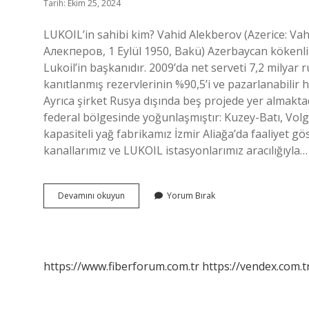
Tarih: Ekim 25, 2024
LUKOIL’in sahibi kim? Vahid Alekberov (Azerice: V
Алекперов, 1 Eylül 1950, Bakü) Azerbaycan kökenli b
Lukoil’in başkanıdır. 2009’da net serveti 7,2 milyar r
kanıtlanmış rezervlerinin %90,5’i ve pazarlanabilir
Ayrıca şirket Rusya dışında beş projede yer almakta
federal bölgesinde yoğunlaşmıştır: Kuzey-Batı, Vol
kapasiteli yağ fabrikamız İzmir Aliağa’da faaliyet 
kanallarımız ve LUKOIL istasyonlarımız aracılığıyla…
Lukoil
Devamını okuyun
Yorum Bırak
Hangi
Ülkeye
Ait
https://www.fiberforum.com.tr
https://vendex.com.t