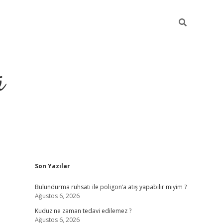
ü
Sidebar
Son Yazılar
ilbet yeni giriş
betexper güncel giri
Bulundurma ruhsatı ile poligon’a atış yapabilir miyim ?
Ağustos 6, 2026
Kuduz ne zaman tedavi edilemez ?
Ağustos 6, 2026