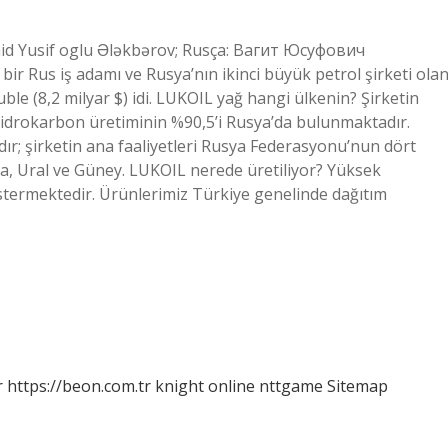
ahid Yusif oglu Ələkbərov; Rusça: Вагит Юсуфович
ir Rus iş adamı ve Rusya’nın ikinci büyük petrol şirketi ola
uble (8,2 milyar $) idi. LUKOIL yağ hangi ülkenin? Şirketin
 hidrokarbon üretiminin %90,5’i Rusya’da bulunmaktadır.
dır; şirketin ana faaliyetleri Rusya Federasyonu’nun dört
ga, Ural ve Güney. LUKOIL nerede üretiliyor? Yüksek
göstermektedir. Ürünlerimiz Türkiye genelinde dağıtım
r
https://beon.com.tr
knight online
nttgame
Sitemap