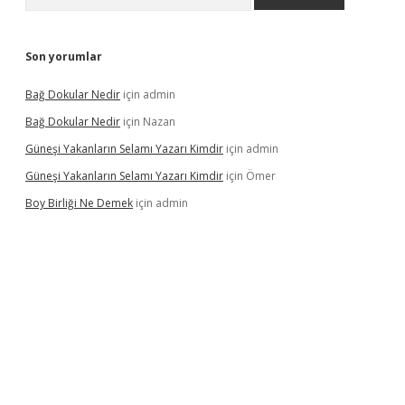
Son yorumlar
Bağ Dokular Nedir
için
admin
Bağ Dokular Nedir
için
Nazan
Güneşi Yakanların Selamı Yazarı Kimdir
için
admin
Güneşi Yakanların Selamı Yazarı Kimdir
için
Ömer
Boy Birliği Ne Demek
için
admin
er güncel giriş
https://betexpergir.net/