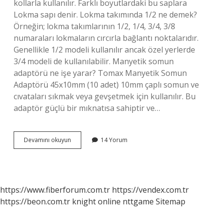
kollarla kullanılır. Farklı boyutlardaki bu saplara
Lokma sapı denir. Lokma takımında 1/2 ne demek?
Örneğin; lokma takımlarının 1/2, 1/4, 3/4, 3/8
numaraları lokmaların cırcırla bağlantı noktalarıdır.
Genellikle 1/2 modeli kullanılır ancak özel yerlerde
3/4 modeli de kullanılabilir. Manyetik somun
adaptörü ne işe yarar? Tomax Manyetik Somun
Adaptörü 45x10mm (10 adet) 10mm çaplı somun ve
cıvataları sıkmak veya gevşetmek için kullanılır. Bu
adaptör güçlü bir mıknatısa sahiptir ve…
Lokma
Devamını okuyun
14 Yorum
Adaptörü
Ne
Işe
Yarar
https://www.fiberforum.com.tr
https://vendex.com.tr
https://beon.com.tr
knight online
nttgame
Sitemap