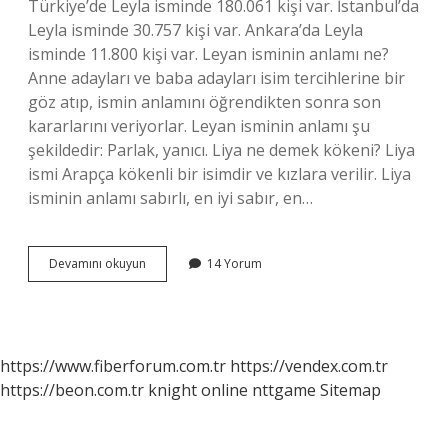
Türkiye’de Leyla isminde 180.061 kişi var. İstanbul’da
Leyla isminde 30.757 kişi var. Ankara’da Leyla
isminde 11.800 kişi var. Leyan isminin anlamı ne?
Anne adayları ve baba adayları isim tercihlerine bir
göz atıp, ismin anlamını öğrendikten sonra son
kararlarını veriyorlar. Leyan isminin anlamı şu
şekildedir: Parlak, yanıcı. Liya ne demek kökeni? Liya
ismi Arapça kökenli bir isimdir ve kızlara verilir. Liya
isminin anlamı sabırlı, en iyi sabır, en…
Leya
Devamını okuyun
14 Yorum
Ne
Demek
https://www.fiberforum.com.tr
https://vendex.com.tr
https://beon.com.tr
knight online
nttgame
Sitemap