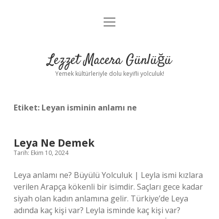
menüyü
Anasayfa
aç
Gizlilik Politikası
Lezzet Macera Günlüğü
Yasal Uyarı
Yemek kültürleriyle dolu keyifli yolculuk!
Hakkımızda
Etiket:
Leyan isminin anlamı ne
Leya Ne Demek
Tarih: Ekim 10, 2024
Leya anlamı ne? Büyülü Yolculuk | Leyla ismi kızlara
verilen Arapça kökenli bir isimdir. Saçları gece kadar
siyah olan kadın anlamına gelir. Türkiye’de Leya
adında kaç kişi var? Leyla isminde kaç kişi var?