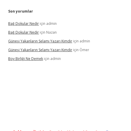
Son yorumlar
Bağ Dokular Nedir
için
admin
Bağ Dokular Nedir
için
Nazan
Güneşi Yakanların Selamı Yazarı Kimdir
için
admin
Güneşi Yakanların Selamı Yazarı Kimdir
için
Ömer
Boy Birliği Ne Demek
için
admin
üncel giriş
https://betexpergir.net/