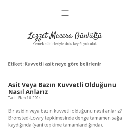
menüyü
Anasayfa
aç
Gizlilik Politikası
Lezzet Macera Günlüğü
Yasal Uyarı
Yemek kültürleriyle dolu keyifli yolculuk!
Hakkımızda
Etiket:
Kuvvetli asit neye göre belirlenir
Asit Veya Bazın Kuvvetli Olduğunu
Nasıl Anlarız
Tarih: Ekim 16, 2024
Bir asidin veya bazın kuvvetli olduğunu nasıl anlarız?
Bronsted-Lowry tepkimesinde denge tamamen sağa
kaydığında (yani tepkime tamamlandığında),