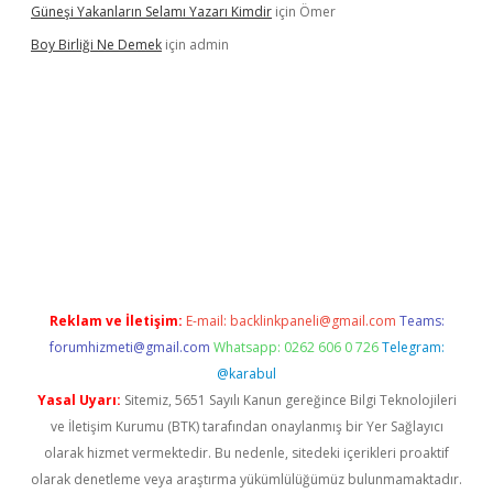
Güneşi Yakanların Selamı Yazarı Kimdir
için
Ömer
Boy Birliği Ne Demek
için
admin
cel giriş
https://betexpergir.net/
Reklam ve İletişim:
E-mail:
backlinkpaneli@gmail.com
Teams:
forumhizmeti@gmail.com
Whatsapp: 0262 606 0 726
Telegram:
@karabul
Yasal Uyarı:
Sitemiz, 5651 Sayılı Kanun gereğince Bilgi Teknolojileri
ve İletişim Kurumu (BTK) tarafından onaylanmış bir Yer Sağlayıcı
olarak hizmet vermektedir. Bu nedenle, sitedeki içerikleri proaktif
olarak denetleme veya araştırma yükümlülüğümüz bulunmamaktadır.