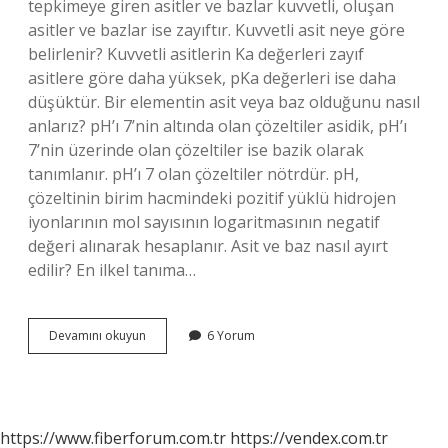
tepkimeye giren asitler ve bazlar kuvvetli, oluşan
asitler ve bazlar ise zayıftır. Kuvvetli asit neye göre
belirlenir? Kuvvetli asitlerin Ka değerleri zayıf
asitlere göre daha yüksek, pKa değerleri ise daha
düşüktür. Bir elementin asit veya baz olduğunu nasıl
anlarız? pH’ı 7’nin altında olan çözeltiler asidik, pH’ı
7’nin üzerinde olan çözeltiler ise bazik olarak
tanımlanır. pH’ı 7 olan çözeltiler nötrdür. pH,
çözeltinin birim hacmindeki pozitif yüklü hidrojen
iyonlarının mol sayısının logaritmasının negatif
değeri alınarak hesaplanır. Asit ve baz nasıl ayırt
edilir? En ilkel tanıma…
Asit
Devamını okuyun
6 Yorum
Veya
Bazın
Kuvvetli
Olduğunu
Nasıl
https://www.fiberforum.com.tr
https://vendex.com.tr
Anlarız