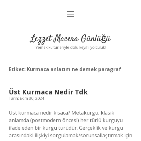
menüyü
Anasayfa
aç
Gizlilik Politikası
Lezzet Macera Günlüğü
Yasal Uyarı
Yemek kültürleriyle dolu keyifli yolculuk!
Hakkımızda
Etiket:
Kurmaca anlatım ne demek paragraf
Üst Kurmaca Nedir Tdk
Tarih: Ekim 30, 2024
Üst kurmaca nedir kısaca? Metakurgu, klasik
anlamda (postmodern öncesi) her türlü kurguyu
ifade eden bir kurgu türüdür. Gerçeklik ve kurgu
arasındaki ilişkiyi sorgulamak/sorunsallaştırmak için