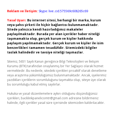
Reklam ve İletişim:
Skype: live:.cid.575569c608265c69
Yasal Uyarı:
Bu internet sitesi, herhangi bir marka, kurum
veya şahıs şirketi ile hiçbir bağlantısı bulunmamaktadır.
Sitede yalnızca kendi hazırladığımız makaleler
paylaşılmaktadır. Burada yer alan içerikler haber niteliği
taşımamakta olup, gerçek kurum ve kişiler hakkında
paylaşım yapılmamaktadır. Gerçek kurum ve kişiler ile isim
benzerlikleri tamamen tesadüfidir. Sitemizdeki bilgiler
taslak halindedir ve tavsiye niteliği taşımazlar.
Sitemiz, 5651 Sayılı Kanun gereğince Bilgi Teknolojileri ve İletişim
Kurumu (BTK) tarafından onaylanmış bir Yer Sağlayıcı olarak hizmet
vermektedir. Bu nedenle, sitedeki içerikleri proaktif olarak denetleme
veya araştırma yükümlülüğümüz bulunmamaktadır. Ancak, üyelerimiz
yazdıkları içeriklerin sorumluluğunu taşımakta olup, siteye üye olarak
bu sorumluluğu kabul etmiş sayılırlar.
Hukuka ve yasal düzenlemelere aykırı olduğunu düşündüğünüz
içerikleri,
backlinkpanelicomtr@gmail.com
adresine bildirmeniz
halinde, ilgili içerikler yasal süre içerisinde sitemizden kaldırılacaktır.