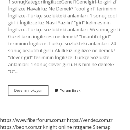
1 sonuçKategoriİngilizceGenel1Genelgirl-to-girl zf.
İngilizce Havalı kız Ne Demek? “cool girl” teriminin
İngilizce-Türkçe sözlükteki anlamları: 1 sonuç cool
girl i. İngilizce kız Nasıl Yazılır? “girl” kelimesinin
İngilizce-Türkçe sözlükteki anlamları: 56 sonuç girl i.
Güzel kızın ingilizcesi ne demek? “beautiful girl”
teriminin İngilizce-Türkçe sözlükteki anlamları: 24
sonuç beautiful girl i. Akıllı kız ingilizce ne demek?
“clever girl” teriminin İngilizce-Türkçe Sözlükte
anlamları: 1 sonuç clever girl i. His him ne demek?
“O”…
Güzel
Devamını okuyun
Yorum Bırak
Kız
Ingilizce
Nasıl
Yazılır
https://www.fiberforum.com.tr
https://vendex.com.tr
https://beon.com.tr
knight online
nttgame
Sitemap